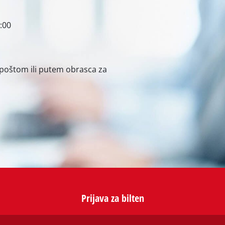
i
i uređaji
:00
raka
-poštom ili putem obrasca za