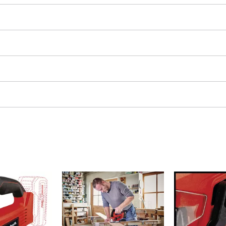
je i graviranje
Akumulatorske lančane pile
Benzinske lančane pile
Električne lančane pile
ri
Škare za rad na visini
presori
Pile za grane
mpresori
ati
ori
 alati
Visokotlačni čistači
lice
Drobilice
zanje / odvajanje
Površinske četke