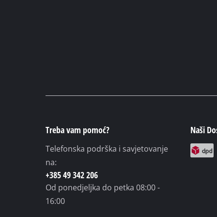
kwb G
popravka (telefonom ili online)
Treba vam pomoć?
Naši Dos
Telefonska podrška i savjetovanje
na:
+385 49 342 206
Od ponedjeljka do petka
08:00 -