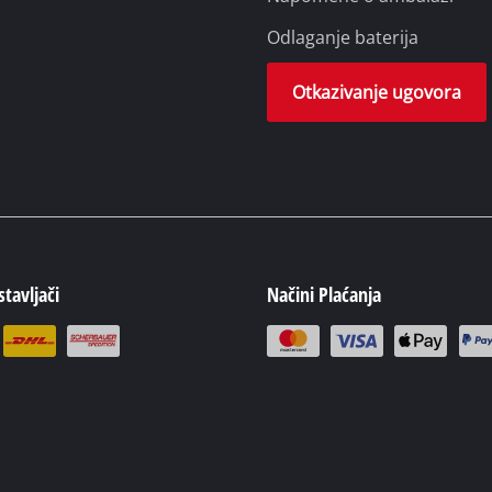
ermany GmbH
Odustanak
Napomene o ambalaži
Odlaganje baterija
Otkazivanje ugovora
tavljači
Načini Plaćanja