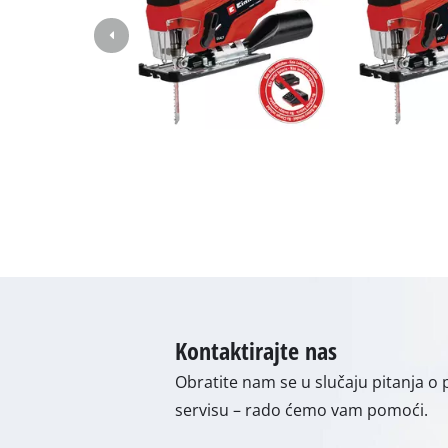
Svjetiljke
Miješalice
Automobilska
Laserski / mje
Uređaji za pr
Pištolji za vru
Generatori st
Strojevi za po
Strojevi za po
Uređaji za za
Ostali uređaji
Kontaktirajte nas
Električni grij
Obratite nam se u slučaju pitanja o 