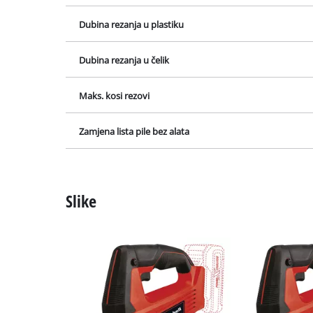
Alat za brušen
Dubina rezanja u drvo
Dubina rezanja u plastiku
Aku kompreso
Dubina rezanja u čelik
Hibridni kom
Električni ko
Maks. kosi rezovi
Pneumatski al
Zamjena lista pile bez alata
Autokompres
Slike
Višenamjenski
Blanje / gloda
Strojevi za re