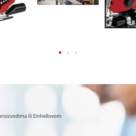
Čistači fuga
Škare za travu
 tehnologija
Usisivači lišća
rni uređaji
Puhači lišća
skanje boje
Oštrači lanaca za lančane pile
će lijepljenje
Višenamjenski alati
ruje
Strojevi za metenje
dizanje / vuču
liranje
varivanje
ači
proizvodima ili Einhellovom