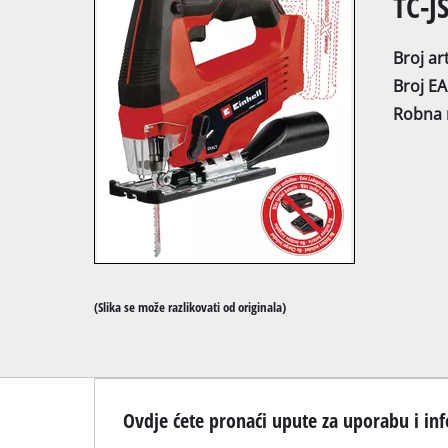
TC-JS
Broj art
Broj E
Robna 
Bočne pile i pi
Stolne kružne
Ručne kružne 
Ubodne pile
Univerzalne p
(Slika se može razlikovati od originala)
Tračne pile
Pile za izrezi
Ostale pile
Ovdje ćete pronaći upute za uporabu i info