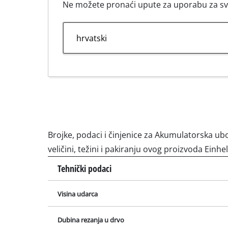
Ne možete pronaći upute za uporabu za svoj
Usisivači za 
Ručni usisivač
Usisivači pep
Crtež shematskog prikaza prikaza za TC-JS 18 Li - Solo; EX;
UKCA.jpg
Dvostrane bru
Ekscentrične 
Višenamjenske
Orbitalne brus
Brojke, podaci i činjenice za Akumulatorska ubo
Tračne brusil
veličini, težini i pakiranju ovog proizvoda Einhel
Brusilice za 
Tehnički podaci
Delta brusilic
Ostale brusili
Visina udarca