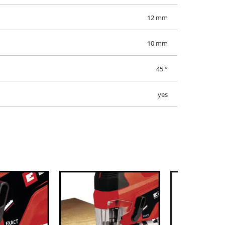
80 mm
12 mm
10 mm
45 °
yes