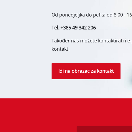
servisu – rado ćemo vam pomoći.
Plinski grijači
Dizelski grijač
Klimatizacijsk
Od ponedjeljka do petka od 8:00 - 16
Odvlaživači z
Tel.:+385 49 342 206
Također nas možete kontaktirati i e
kontakt.
Idi na obrazac za kontakt