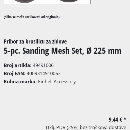
(Slika se može razlikovati od originala)
Pribor za brusilicu za zidove
5-pc. Sanding Mesh Set, Ø 225 mm
Broj artikla:
49491006
Broj EAN:
4009314910063
Robna marka:
Einhell Accessory
9,44 €
*
Uklj. PDV (25%) bez troškova dostave