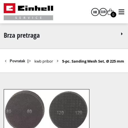
HR
EUR
0
hrvatski
EUR
Brza pretraga
GBP
Pribor
kwb pribor
5-pc. Sanding Mesh Set, Ø 225 mm
Povratak
|
HUF
CZK