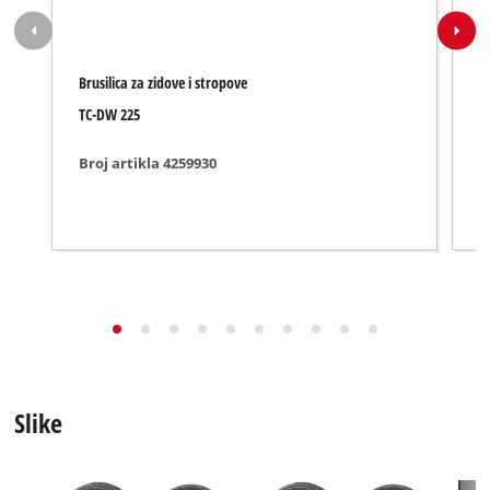
Brusilica za zidove i stropove
A
TC-DW 225
T
Broj artikla 4259930
B
Slike