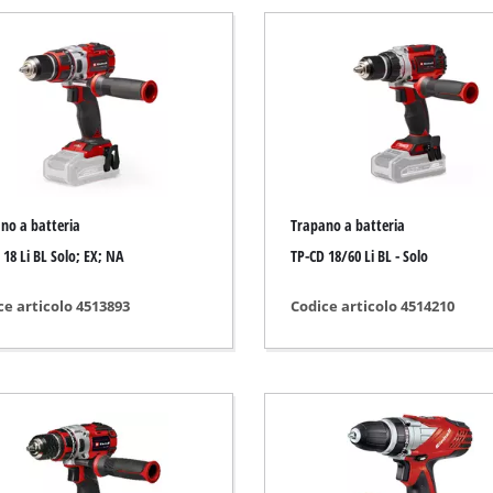
Pompa
lidi e liquidi
Pompe a immersione
olvere manuali
Pompa per pozzi
enere
Pompe per acque chiare
Motopompe
Altre pompe
iatrici combinate
no a batteria
Trapano a batteria
ici rotorbitali
 18 Li BL Solo; EX; NA
TP-CD 18/60 Li BL - Solo
ici multifunzione
ce articolo 4513893
Codice articolo 4514210
Scarificatori a batteria
ici orbitale
Arieggiatori elettrici
ici a nastro
Arieggiatori a scoppio
rice a parete / pavimento
Scarificatore manuale
ici triangolari
vigatrice