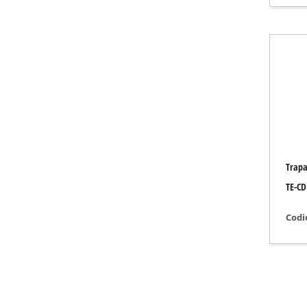
Stufe a
Riscalda
Climati
Deumidi
Trapa
TE-CD 
Codi