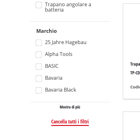
Trapano angolare a
Aspiraso
batteria
Aspirap
Aspirac
Marchio
25 Jahre Hagebau
Alpha Tools
Smerigl
Trapa
BASIC
Levigatr
TP-CD
Bavaria
Levigatr
Codi
Bavaria Black
Levigatr
Levigatr
Mostra di più
Levigat
Cancella tutti i filtri
Levigatr
Altre le