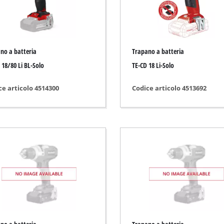
iatrice da banco
Elettrosega a batteria
Motoseghe
no a batteria
Trapano a batteria
Elettroseghe a catena
sore a batteria
 18/80 Li BL-Solo
TE-CD 18 Li-Solo
Potatori
ssore ibrido
ce articolo 4514300
Codice articolo 4513692
Taglia rami
sori elettrici
tivi ad aria compressa
sori per auto
ami telescopici
Pulitore ad alta pressione
o / Fresatrici
Biotrituratori
 per il taglio / la separazione
Pulisci superfici