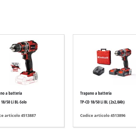
Decespugliatori elettrici
Decespugliatori a scoppio
Tagliasiepi elettrici
rici
Tagliasiepi a batteria
ircolari con banchetto
Tagliasiepi a scoppio
ircolari manuali
Tagliasiepi telescopico
 alternativi
Ebrancheur
niversali
no a batteria
Trapano a batteria
 nastro
 18/50 Li BL-Solo
TP-CD 18/50 Li BL (2x2,0Ah)
oscillanti
eghe
Pompa autoadescante
ce articolo 4513887
Codice articolo 4513896
Pompa per acque chiare
Pompe autoadescanti