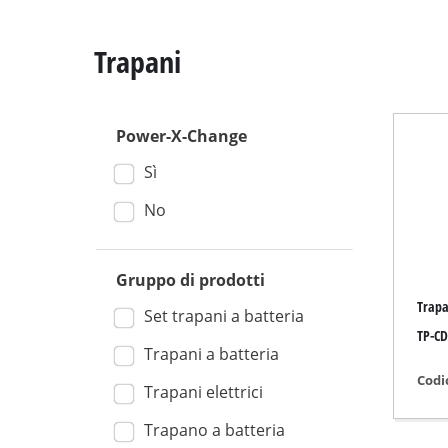
Trapani
Power-X-Change
Troncat
Sì
Seghe c
Seghe c
No
Seghetti
Seghe u
Gruppo di prodotti
Trapa
Seghe a
Set trapani a batteria
TP-CD
Trafori 
Trapani a batteria
Altre s
Codi
Trapani elettrici
Trapano a batteria