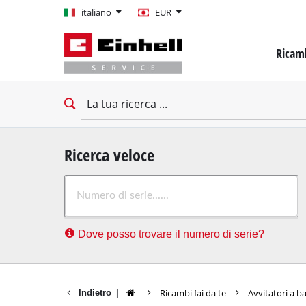
italiano
italiano
EUR
EUR
Ricamb
GBP
Mini cac
Trapani
HUF
Avvitat
Avvitat
CZK
Trapani
Ricerca veloce
Martelli
Dove posso trovare il numero di serie?
Demolit
Trapani
Foratric
Ricambi fai da te
Avvitatori a b
Indietro
|