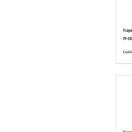
Smerigl
Trapa
Compres
TP-CD
Compre
Codi
Compres
Disposi
Compres
Troncar
Piallett
Macchine