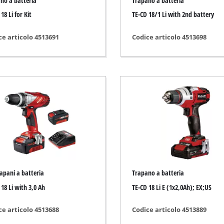
no a batteria
Trapano a batteria
Pulisce fughe
18 Li for Kit
TE-CD 18/1 Li with 2nd battery
tori
Forbici a batteria
ria automobilistica
Aspiratori
ce articolo 4513691
Codice articolo 4513698
 Strumenti di misura
Soffiatori
 a spruzzo
Affila catene
per colla
Utensili multifunzione
ori di corrente
Spazzatrice
 Fresatura
ici auto
ci
trezzature
rapani a batteria
Trapano a batteria
 18 Li with 3,0 Ah
TE-CD 18 Li E (1x2,0Ah); EX;US
ce articolo 4513688
Codice articolo 4513889
tori elettrici