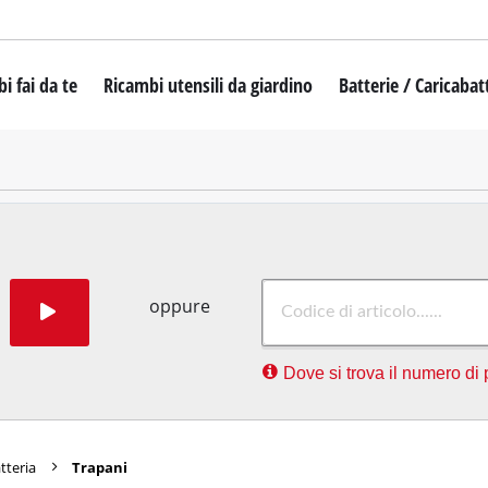
i fai da te
Ricambi utensili da giardino
Batterie / Caricabat
ciavite
Tosaerba a batteria
Robot tagliaerba
ori a percussione
Tosaerba a scoppio
ore a percussione
Tosaerba elettrici
 ad impulsi
Tosaerba manuale
oppure
 tassellatori e demolitori
Tagliabordi e Decespugliatori a batteria
Dove si trova il numero di 
ori
Tagliabordi elettrici
 a percussione
Tagliabordi a scoppio
i fisse
Decespugliatore a batteria
atteria
Trapani