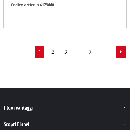
Codice articolo 4173440
1
2
3
7
…
I tuoi vantaggi
Scopri Einhell