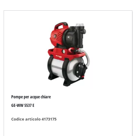
Plantiflor
Plus Professional
Proviel
Prowork
Royal
Ultranatura
Wingart
Yellow Garden Line
Yellow Garden Line NG
Pompe per acque chiare
for_q Hydrologic
GE-WW 5537 E
Codice articolo 4173175
Cancella tutti i filtri