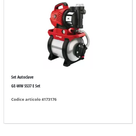
Gardenline
Global
Hanseatic
Limited Edition
Maxbear
Neptun
Set Autoclave
Neptun Classic
GE-WW 5537 E Set
Neptun Premium
Codice articolo 4173176
Novatec
Okay
Pattfield