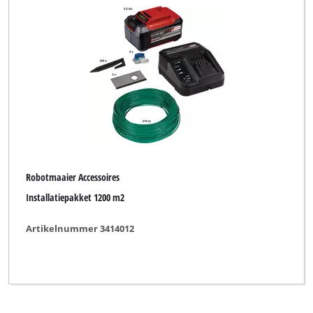
Productlijn
Einhell
Einhell Accessory
Einhell Grey
Robotmaaier Accessoires
Einhell Red
Installatiepakket 1200 m2
Einhell Royal
Artikelnummer 3414012
Gardol
Mr. Gardener
Pattfield