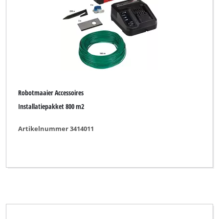
Grondfrees Accessoires
Kettingslijper Accessoires
Kettingzaag Accessoires
Kettingzaagbok
Pompen Accessoires
Robotmaaier Accessoires
Robotmaaier Accessoires
Installatiepakket 800 m2
Tuin Accessoires
Artikelnummer 3414011
Tuinkas Accessoires
Verticuteerder Accessoires
Vochtmeter
Voorfilter
Voormaaier Accessoires