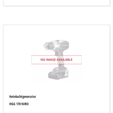
Heteluchtgenerator
HGG 170 NIRO