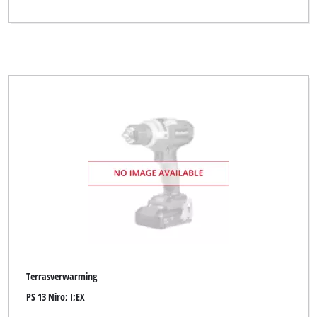
Terrasverwarming
PS 13 Niro; I;EX