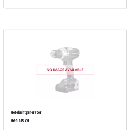
Heteluchtgenerator
HGG 145-CH