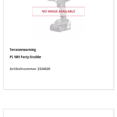
Productlijn
Einhell
Einhell Heating
Terrasverwarming
Herkules
PS 1001 Party-Strahler
Limited Edition
Artikelnummer 2334020
Powerfix
Royal
Top Craft
Uniropa