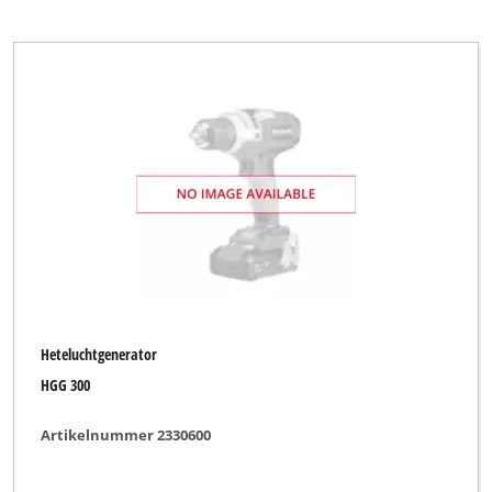
Heteluchtgenerator
HGG 300
Artikelnummer 2330600