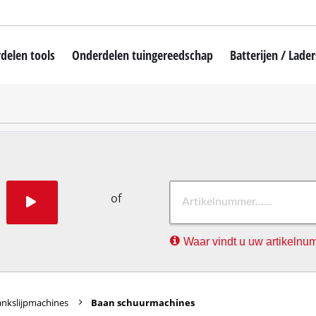
delen tools
Onderdelen tuingereedschap
Batterijen / Lader
draaier
Draadloze Grasmaaiers
fmachine
Maairobot
hroefmachine
Benzine Grasmaaiers
els
Electro Grasmaaiers
hroevendraaier
Hand Grasmaaiers
of
Draadloze Grastrimmers
Waar vindt u uw artikeln
Elektrische Grastrimmer
ine
Benzine Grastrimmer
oormachines
Accu Bosmaaier
nkslijpmachines
Baan schuurmachines