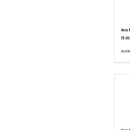
Slijp- / Grave
Accu 
Accu Compres
TE-OS
Hybride Comp
Arti
Elektrische C
Persluchtapp
Auto Compres
Multitools
Schaafmachin
Snij / scheidi