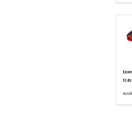
Heteluchtkan
Heteluchtkano
Airconditoner
Luchtontvocht
Excen
TC-RS
Arti