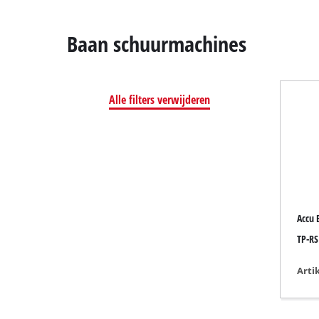
Baan schuurmachines
Alle filters verwijderen
Kap- en Verst
Tafelzaag
Handcirkelzaa
Decoupeerzaa
Universele za
Accu 
Bandzagen
TP-RS
Figuurzaag
Andere zagen
Arti