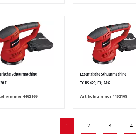
onnen op gas
nnen op Diesel
igers
trische Schuurmachine
Excentrische Schuurmachine
 38 E
TC-RS 420; EX; ARG
kelnummer 4462165
Artikelnummer 4462168
1
2
3
4