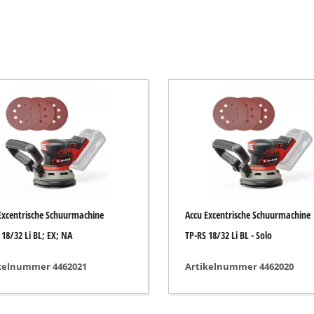
Elektrische Bosmaaier
Benzine Bosmaaier
Electro Heggenscharen
ekzaag
Draadloze Heggenscharen
Benzine Heggenscharen
g
Telescopische Heggenschaar
g
Takkenschaar
ag
Excentrische Schuurmachine
Accu Excentrische Schuurmachine
 18/32 Li BL; EX; NA
TP-RS 18/32 Li BL - Solo
Tuinpomp
kelnummer 4462021
Artikelnummer 4462020
Schoon water Pomp
Automatische Hydrofoorpomp