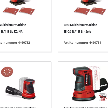
ermachine
Accu Kettingzaag
Benzine Kettingzaag
Multischuurmachine
Accu Multischuurmachine
Elektrische Kettingzaag
sor
 18/113 Li; EX; NA
TE-OS 18/113 Li - Solo
Hoogsnoeier
ressor
kelnummer 4460732
Artikelnummer 4460731
Takkenzaag
ompressor
araten
sor
Hogedrukreinigers
e / Freesmachine
Hakselaars
ngsmachines
Oppervlakte reiniger