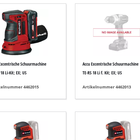
Dompelpomp
iger
Drainage Pompen
Diepte- / Dompelpomp
Hydrofoorpomp
Benzine Waterpomp
Andere pompen
pmachine
Excentrische Schuurmachine
Accu Excentrische Schuurmachine
achines
18 Li-Kit; EX; US
TE-RS 18 Li f. Kit; EX; US
kelnummer 4462015
Artikelnummer 4462013
Accu Verticuteerder
chine
Elektrische Verticuteerder
achines
Benzine Verticuteerder
schuurmachine
Hand Verticuteerder
achines
rmachine