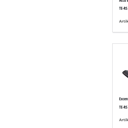
Accu 
Lampen
TE-RS
Verf- & Morte
Automotive
Arti
Laser / Meeti
Verfspuitsyst
Lijmpistolen
Generatoren
Hef- / sleepvo
Polijstmachin
Lasapparaat
Andere appar
Excen
TE-RS
Arti
Elektrische v