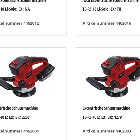
Excentrische Schuurmachine
Accu Excentrische Schuurmachine
Voegenreiniger
 18 Li-Solo; EX; NA
TE-RS 18 Li-Solo; EX; TH
lmengers
Grasscharen
Bladzuigers
kelnummer 4462012
Artikelnummer 4462016
nstrumenten
Bladblazers
eem
Kettingslijper
Multitool
Veegmachine
ertuigen
es
atuur
trische Schuurmachine
Excentrische Schuurmachine
 40 E; EX; BR; 220V
TE-RS 40 E; EX; BR; 127V
kelnummer 4462004
Artikelnummer 4462003
erwarming