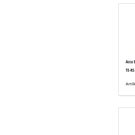
Nat-/ Droogzu
Kruimeldief
Aszuigers
Werkbankslij
Accu 
Baan schuurm
TE-RS 
Multi slijper
Arti
Vlakschuurma
Bandschuurm
Wand / vloer 
Deltaschuurm
Andere Schuu