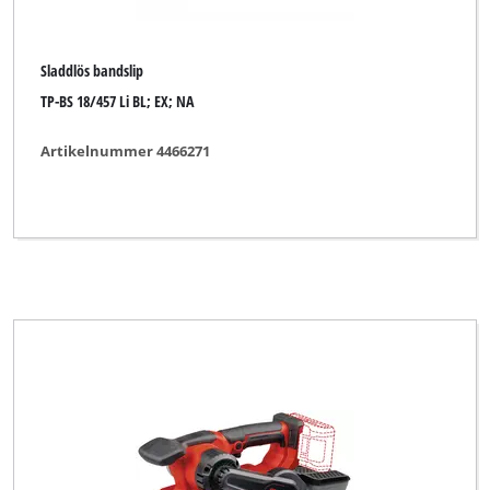
McKenzie
Miolectric
Sladdlös bandslip
MyTool
TP-BS 18/457 Li BL; EX; NA
Ozito
Artikelnummer 4466271
Parkside
Pevec
Plus Professional
Powercraft
Powertec
Praktiker
Proviel
Prowork