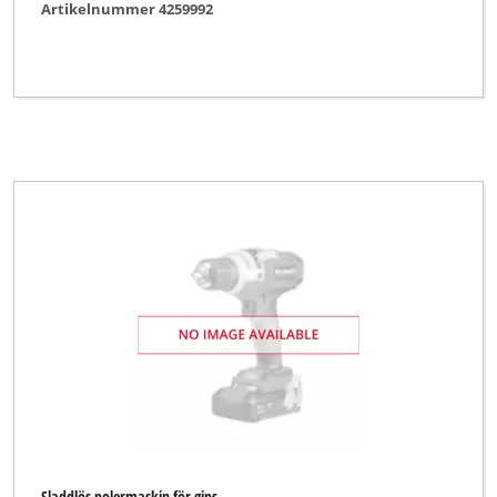
Artikelnummer 4259992
Einhell Expert Plus
Einhell HOPP
Einhell Home
Einhell NG (Maxeda)
Einhell Professional
Einhell Red
Ergotools
Ergotools Pattfield
FIXIT
Fairline
Faust
FullBoar
Sladdlös polermaskin för gips