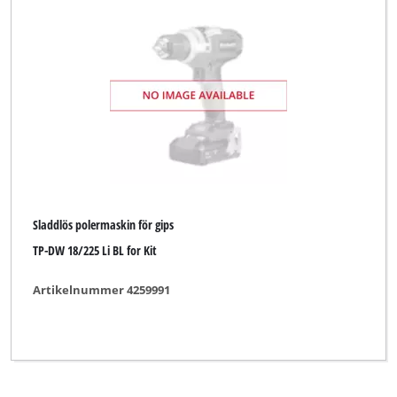
Sladdlös lamellslip
Sladdlös multislip
Sladdlös oscillerande slip
Sladdlös polermaskin för gips
Sladdlös roterande slip
Sladdlöst slip-/graveringsverktyg
Sladdlöst slip-/graveringsverktyg (stationärt)
Sladdlös polermaskin för gips
TP-DW 18/225 Li BL for Kit
Slip- och graveringsverktyg
Slipmus
Artikelnummer 4259991
Stationär band-rondellslip
Stationär bandslip
Våt-/torrslip