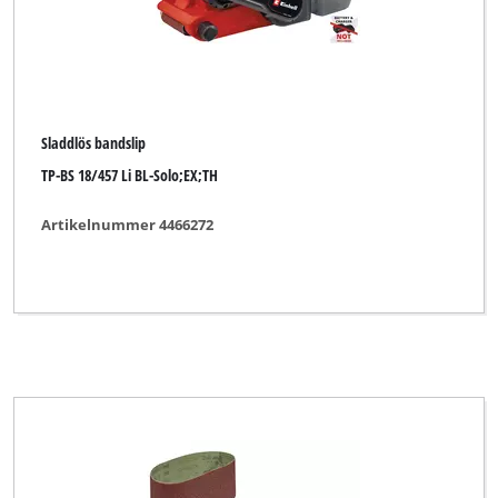
Rebir
Robust
TAURUS Titanium
Thun
Sladdlös bandslip
TP-BS 18/457 Li BL-Solo;EX;TH
Toolson
Top Craft
Artikelnummer 4466272
WORKZONE
XU1
YPL by Einhell
Yellow Profi Line
Zgonc