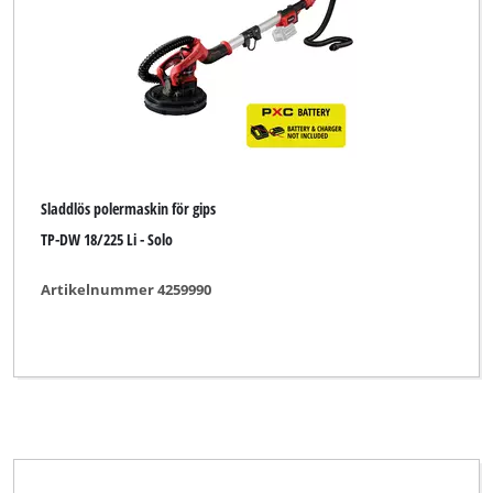
Borrslipmaskin
Bänkslip
Deltaslip
Elektrisk graverare
Multislip
Sladdlös polermaskin för gips
Multislip/skärpare
TP-DW 18/225 Li - Solo
Oscillerande slip
Artikelnummer 4259990
Polermaskin för gips
Roterande slip
Sladdlös bandfil
Sladdlös bandslip
Sladdlös handslip