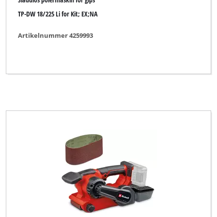
TP-DW 18/225 Li for Kit; EX;NA
GAMMA
GO/ON
Artikelnummer 4259993
Global
Handwerk
Herkules
KELLEN
King Craft
Kraftronic
LUX TOOLS
Limited Edition
Maestro