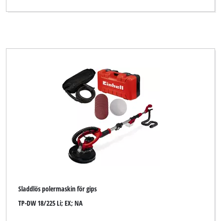
CLARKE
CMI
Challenge Xtreme
DURO
DURO PRO
Dexter
ENKHO professional
Einhell
Einhell Bavaria
Einhell Blue
Sladdlös polermaskin för gips
Einhell Classic
TP-DW 18/225 Li; EX; NA
Einhell Expert