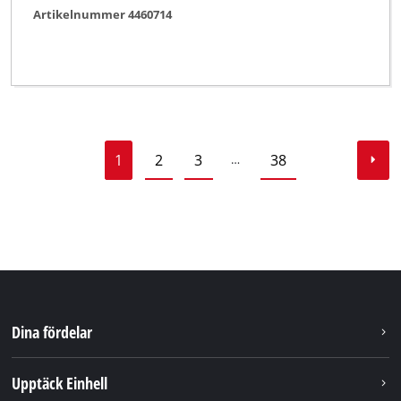
Artikelnummer 4460714
1
2
3
38
…
Dina fördelar
Upptäck Einhell