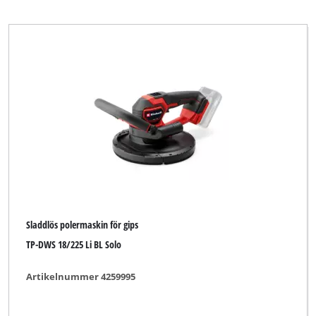
Våtslip
Märke
Alpha Tools
BASIC
Bavaria
Bavaria Black
Sladdlös polermaskin för gips
Bavaria by Einhell
TP-DWS 18/225 Li BL Solo
Bonus
Artikelnummer 4259995
Budget