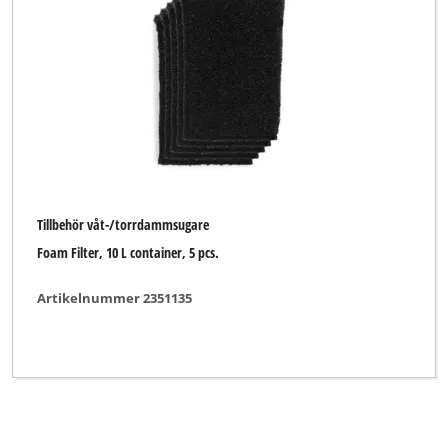
Tillbehör ytborste
Märke
Bavaria Black
Einhell
Tillbehör våt-/torrdammsugare
Foam Filter, 10 L container, 5 pcs.
Einhell Accessory
Einhell Grey
Artikelnummer 2351135
Kraftronic
Rensa alla filter