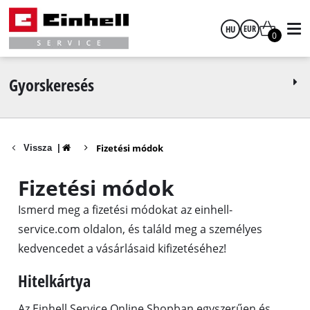
HU
EUR
0
magyar
EUR
Gyorskeresés
GBP
Fizetési módok
Vissza
|
HUF
Fizetési módok
CZK
Ismerd meg a fizetési módokat az einhell-
service.com oldalon, és találd meg a személyes
kedvencedet a vásárlásaid kifizetéséhez!
Hitelkártya
Az Einhell Service Online Shopban egyszerűen és