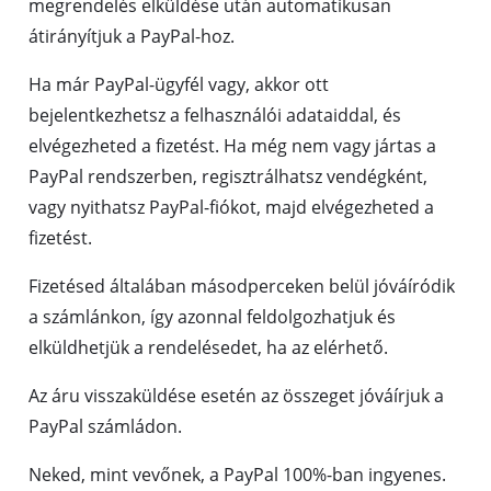
megrendelés elküldése után automatikusan
átirányítjuk a PayPal-hoz.
Ha már PayPal-ügyfél vagy, akkor ott
bejelentkezhetsz a felhasználói adataiddal, és
elvégezheted a fizetést. Ha még nem vagy jártas a
PayPal rendszerben, regisztrálhatsz vendégként,
vagy nyithatsz PayPal-fiókot, majd elvégezheted a
fizetést.
Fizetésed általában másodperceken belül jóváíródik
a számlánkon, így azonnal feldolgozhatjuk és
elküldhetjük a rendelésedet, ha az elérhető.
Az áru visszaküldése esetén az összeget jóváírjuk a
PayPal számládon.
Neked, mint vevőnek, a PayPal 100%-ban ingyenes.