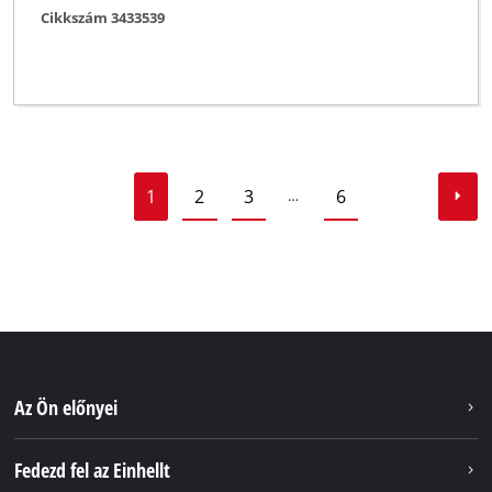
Cikkszám 3433539
1
2
3
6
…
Az Ön előnyei
Fedezd fel az Einhellt