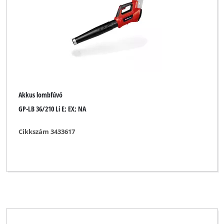
Márka
Bestgreen
Einhell Blue
Akkus lombfúvó
Einhell Classic
GP-LB 36/210 Li E; EX; NA
Einhell Expert
Cikkszám 3433617
Einhell Expert Plus
Einhell Professional
Florabest
Gardol
Kraftixx