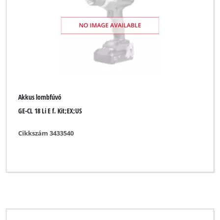
Akkus lombfúvó
GE-CL 18 Li E f. Kit;EX;US
Cikkszám 3433540