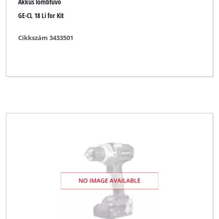
Akkus lombfúvó
GE-CL 18 Li for Kit
Cikkszám 3433501