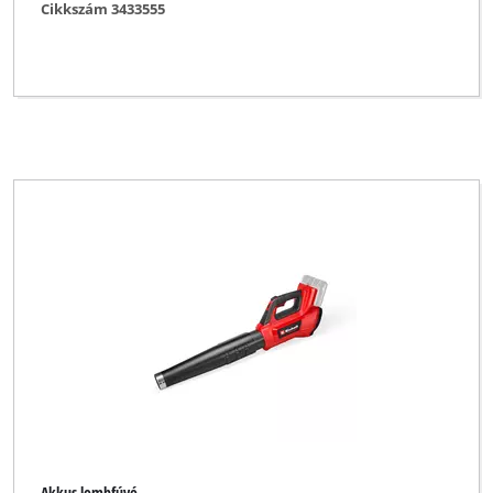
Cikkszám 3433555
Akkus lombfúvó