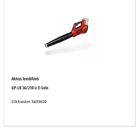
Mr. Gardener
Okay
Ozito
Pattfield
Royal
Sterwins
Akkus lombfúvó
XU1
GP-LB 36/210 Li E-Solo
Cikkszám 3433620
Minden szűrő törlése