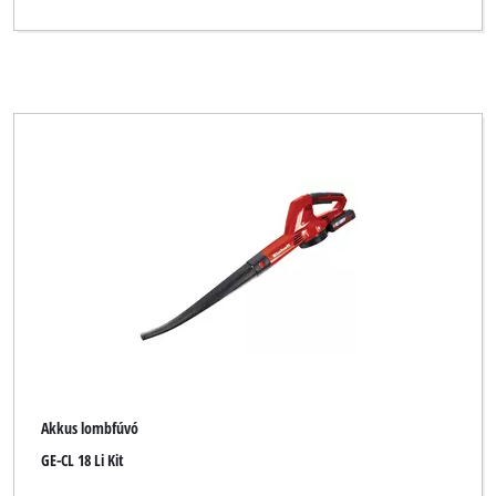
Akkus lombfúvó
GE-CL 18 Li Kit