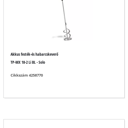
További kerti szerszámok
Márka
Alpha Tools
Akkus festék-és habarcskeverő
BASIC
TP-MX 18-2 Li BL - Solo
Bavaria
Cikkszám 4258770
Bavaria Black
Bavaria by Einhell
Einhell
Einhell Bavaria
Einhell Blue