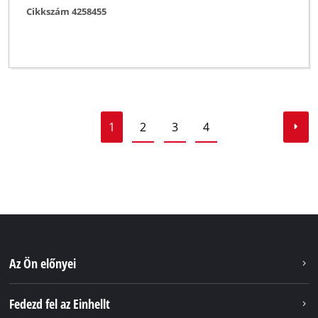
Cikkszám 4258455
1
2
3
4
Az Ön előnyei
Fedezd fel az Einhellt