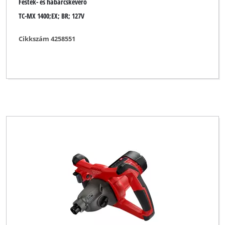
Festék- és habarcskeverő
TC-MX 1400;EX; BR; 127V
Cikkszám 4258551