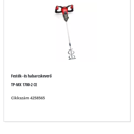
Einhell Classic
Einhell Expert
Einhell Professional
Einhell Red
FullBoar
Global
Festék- és habarcskeverő
Herkules
TP-MX 1700-2 CE
Limited Edition
Cikkszám 4258565
Ozito
Parkside
Plus Professional