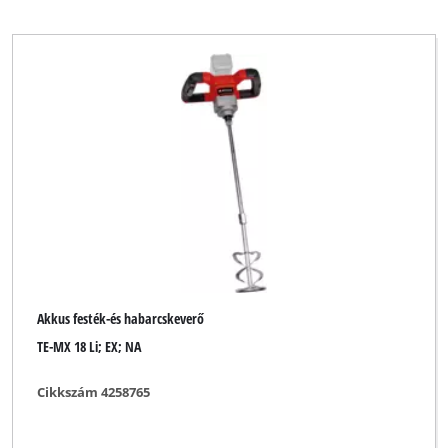
Proviel
Toolson
YPL by Einhell
Yellow Profi Line
Minden szűrő törlése
Akkus festék-és habarcskeverő
TE-MX 18 Li; EX; NA
Cikkszám 4258765