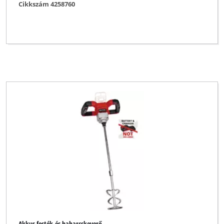
Cikkszám 4258760
Akkus festék-és habarcskeverő