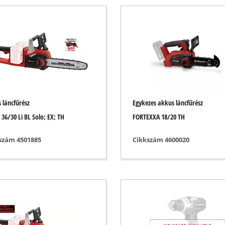
Búvárszivattyúk
raz porszívó
Szennyezettvíz szivattyúk
k
Mélyfúrású kút szivattyúk
vók
Háztartási vízművek
Benzines vízszivattyúk
Egyéb szivattyúk
rű
 láncfűrész
Egykezes akkus láncfűrész
zoló
 36/30 Li BL Solo; EX; TH
FORTEXXA 18/20 TH
ó
szám 4501885
Cikkszám 4600020
Vezeték nélküli írtóboronák
ló
Elektromos írtóboronák
zoló
Benzines írtóboronák
iszoló
Kézi írtóboronák
lógépek