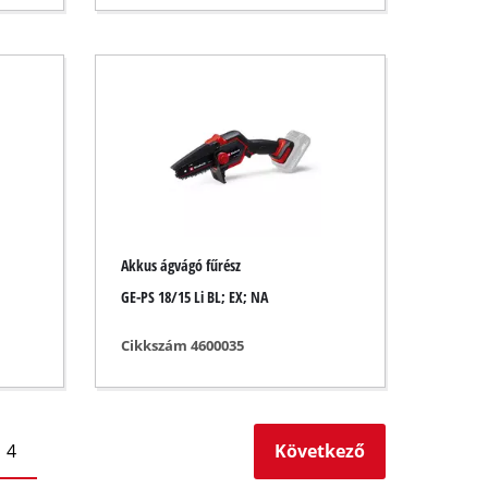
Akkus ágvágó fűrész
GE-PS 18/15 Li BL; EX; NA
Cikkszám 4600035
4
Következő