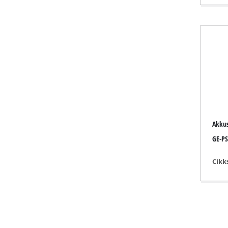
Gáz fűtőeszk
Dízel fűtőes
Légkondicion
Páramentesí
Akkus
GE-PS
Cikk