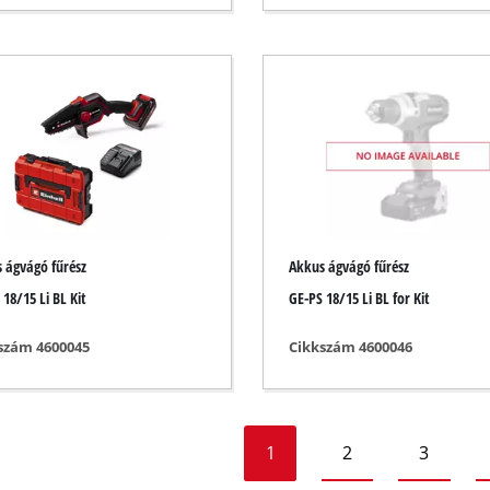
özök
zközök
álók
tők
 ágvágó fűrész
Akkus ágvágó fűrész
 18/15 Li BL Kit
GE-PS 18/15 Li BL for Kit
szám 4600045
Cikkszám 4600046
1
2
3