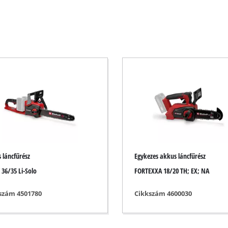
Elektromos kasza
Benzines kasza
Elektromos sövénynyíró
 / gérvágófűrészek
Akkumulátoros sövénynyíró
részek
Benzines sövénynyíró
zek
Teleszkópos sövénynyíró
ek
Ágvágó olló
űrészek
 láncfűrész
Egykezes akkus láncfűrész
ek
 36/35 Li-Solo
FORTEXXA 18/20 TH; EX; NA
zek
ek
Kerti szivattyúk
szám 4501780
Cikkszám 4600030
Tisztavíz szivattyúk
Háztartási vízautomaták