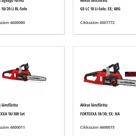
 ágvágó fűrész
Akkus láncfűrész
Fuga tisztítók
 18/20 Li BL-Solo
GE-LC 18 Li-Solo; EX; ARG
Gyepollók
a
Lombszívók
szám 4600080
Cikkszám 4501772
eszközök
Lombfújók
Láncfűrész élezők
tópisztolyok
Multitools
ők
Seprőgépek
ató gépek
ek
pek
ök
 láncfűrész
Akkus láncfűrész
XXA 18/300 Set
FORTEXXA 18/30; EX; NA
szám 4600011
Cikkszám 4600015
űtőeszközök