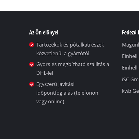
Az Ön előnyei
Fedezd f
Tartozékok és pótalkatrészek
Magunk
közvetlenül a gyártótól
Einhel
Gyors és megbízható szállítás a
Einhell
DHL-lel
iSC G
Egyszerű javítási
kwb G
időpontfoglalás (telefonon
vagy online)