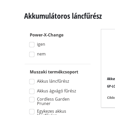
Akkumulátoros láncfűrész
Power-X-Change
Vágófűrészek
igen
Asztali körfű
Kézi körfűrés
nem
Szúró fűrész
Univerzális f
Muszaki termékcsoport
Akkus
Szalagfűrész
Akkus láncfűrész
GP-LC
Dekopírfűrés
Akkus ágvágó fűrész
Egyéb fűrész
Cikk
Cordless Garden
Pruner
Egykezes akkus