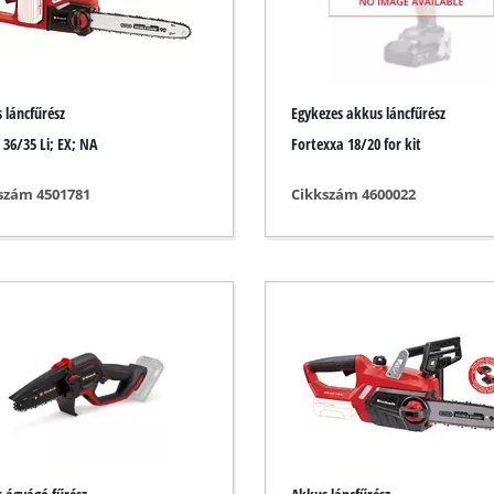
ravírozó szerszámok
Akkumulátoros láncfűrész
Benzines láncfűrész
 láncfűrész
Egykezes akkus láncfűrész
Elektromos láncfűrész
os kompresszorok
 36/35 Li; EX; NA
Fortexxa 18/20 for kit
Hosszú metszőolló
resszorok
szám 4501781
Cikkszám 4600022
Ágfűrész
kompresszorok
egős berendezések
sszorok
nális szerszámok
Nagynyomású tisztítók
ók
Aprítók
álasztó gépek
Felületkefék