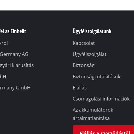
el az Einhellt
Ügyfélszolgálatunk
rol
Kapcsolat
l Germany AG
Ügyfélszolgálat
 gyári kiárusítás
Biztonság
mbH
Biztonsági utasítások
ermany GmbH
Elállás
Csomagolási információk
Az akkumulátorok
ártalmatlanítása
Elállás a szerződéstől