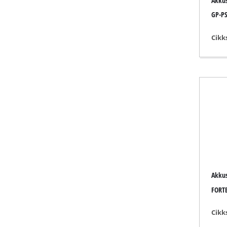
Akkus
Lámpák
GP-PS
Keverők
Autótechnik
Cikk
Lézer / mérő
Festékszórók
Forró ragasz
Áramfejleszt
Emelő / vont
Polírozó gép
Hegesztő gé
Egyéb eszköz
Akkus
FORTE
Cikk
Elektromos f