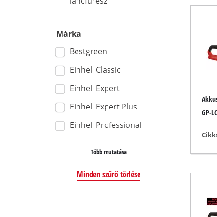
láncfűrész
Nedves / szá
Kézi porszívó
Márka
Hamuporszí
Bestgreen
Einhell Classic
Einhell Expert
Dupla köszö
Akkus
Einhell Expert Plus
Excentercsis
GP-LC
Einhell Professional
Multi csiszol
Cikk
Rezgő csiszo
Több mutatása
Szalagos csis
Minden szűrő törlése
Fal- / padlócs
Deltacsiszoló
Egyéb csiszo