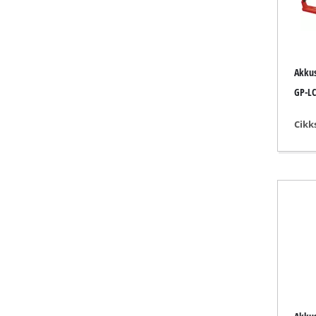
Csiszoló / g
Akkus
Akkumulátor
GP-LC
Hibrid komp
Cikk
Elektromos 
Sűrített lev
Autó kompre
Multifunkcio
Gyaluk / Mar
Vágó / szétv