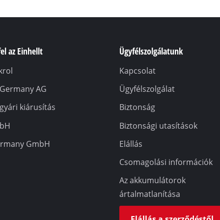
el az Einhellt
Ügyfélszolgálatunk
rol
Kapcsolat
l Germany AG
Ügyfélszolgálat
 gyári kiárusítás
Biztonság
mbH
Biztonsági utasítások
ermany GmbH
Elállás
Csomagolási információk
Az akkumulátorok
ártalmatlanítása
Elállás a szerződéstől