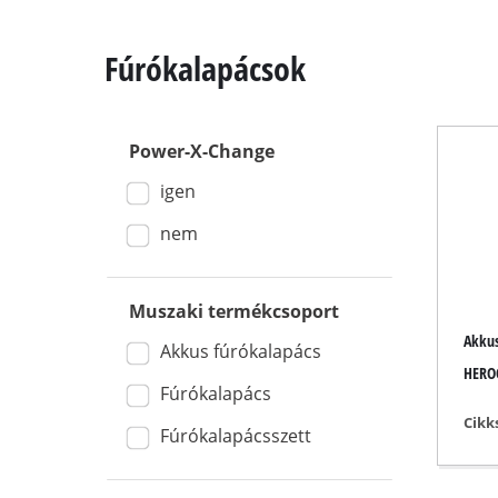
Fúrókalapácsok
Power-X-Change
Vágófűrészek
igen
Asztali körfű
Kézi körfűrés
nem
Szúró fűrész
Univerzális f
Muszaki termékcsoport
Akkus
Szalagfűrész
Akkus fúrókalapács
HEROC
Dekopírfűrés
Fúrókalapács
Egyéb fűrész
Cikk
Fúrókalapácsszett