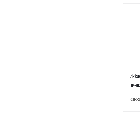
Gáz fűtőeszk
Dízel fűtőes
Légkondicion
Páramentesí
Akkus
TP-HD
Cikk