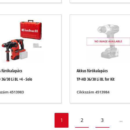
özök
zközök
álók
tők
 fúrókalapács
Akkus fúrókalapács
 36/30 Li BL +4 - Solo
TP-HD 36/30 Li BL for Kit
szám 4513983
Cikkszám 4513984
1
2
3
…