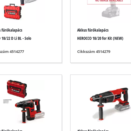
ravírozó szerszámok
Akkumulátoros láncfűrész
Benzines láncfűrész
 fúrókalapács
Akkus fúrókalapács
Elektromos láncfűrész
os kompresszorok
 18/22 D Li BL - Solo
HEROCCO 18/20 for Kit (NEW)
Hosszú metszőolló
resszorok
szám 4514277
Cikkszám 4514279
Ágfűrész
kompresszorok
egős berendezések
sszorok
nális szerszámok
Nagynyomású tisztítók
ók
Aprítók
álasztó gépek
Felületkefék