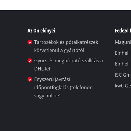
Az Ön előnyei
Fedezd f
Tartozékok és pótalkatrészek
Magunk
közvetlenül a gyártótól
Einhel
Gyors és megbízható szállítás a
Einhell
DHL-lel
iSC G
Egyszerű javítási
kwb G
időpontfoglalás (telefonon
vagy online)