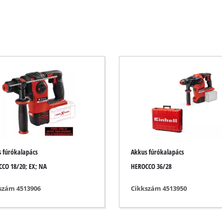
Elektromos kasza
Benzines kasza
Elektromos sövénynyíró
 / gérvágófűrészek
Akkumulátoros sövénynyíró
részek
Benzines sövénynyíró
zek
Teleszkópos sövénynyíró
ek
Ágvágó olló
űrészek
 fúrókalapács
Akkus fúrókalapács
ek
CO 18/20; EX; NA
HEROCCO 36/28
zek
ek
Kerti szivattyúk
szám 4513906
Cikkszám 4513950
Tisztavíz szivattyúk
Háztartási vízautomaták