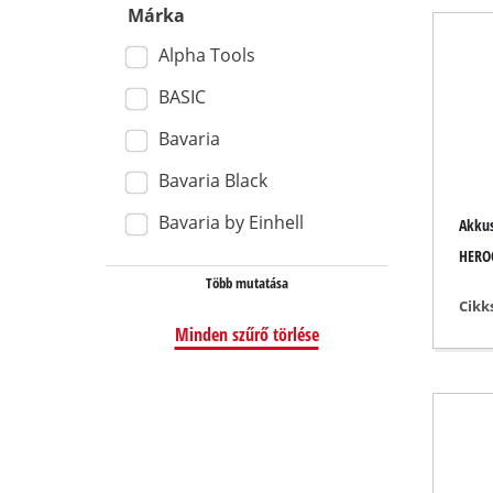
Márka
Nedves / szá
Alpha Tools
Kézi porszívó
BASIC
Hamuporszí
Bavaria
Bavaria Black
Dupla köszö
Bavaria by Einhell
Akkus
Excentercsis
HEROC
Több mutatása
Multi csiszol
Cikk
Rezgő csiszo
Minden szűrő törlése
Szalagos csis
Fal- / padlócs
Deltacsiszoló
Egyéb csiszo