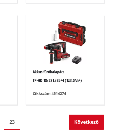
Akkus fúrókalapács
TP-HD 18/28 Li BL+4 (1x3,0Ah+)
Cikkszám 4514274
23
Következő