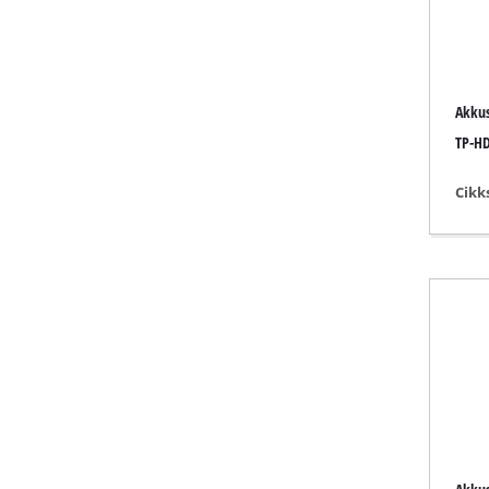
Csiszoló / g
Akkus
Akkumulátor
TP-HD
Hibrid komp
Cikk
Elektromos 
Sűrített lev
Autó kompre
Multifunkcio
Gyaluk / Mar
Vágó / szétv