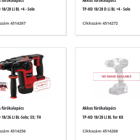
 fúrókalapács
Akkus fúrókalapács
Fuga tisztítók
 18/28 Li BL +4 - Solo
TP-HD 18/28 D Li BL +4 - Solo
Gyepollók
a
Lombszívók
szám 4514267
Cikkszám 4514272
eszközök
Lombfújók
Láncfűrész élezők
tópisztolyok
Multitools
ők
Seprőgépek
ató gépek
ek
pek
ök
 fúrókalapács
Akkus fúrókalapács
 18/26 Li BL-Solo; EX; TH
TP-HD 18/28 Li BL for Kit
szám 4514256
Cikkszám 4514268
űtőeszközök