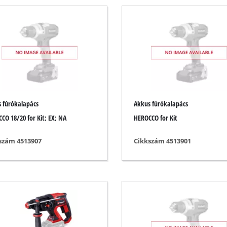
Búvárszivattyúk
raz porszívó
Szennyezettvíz szivattyúk
k
Mélyfúrású kút szivattyúk
vók
Háztartási vízművek
Benzines vízszivattyúk
Egyéb szivattyúk
rű
 fúrókalapács
Akkus fúrókalapács
zoló
CO 18/20 for Kit; EX; NA
HEROCCO for Kit
ó
szám 4513907
Cikkszám 4513901
Vezeték nélküli írtóboronák
ló
Elektromos írtóboronák
zoló
Benzines írtóboronák
iszoló
Kézi írtóboronák
lógépek