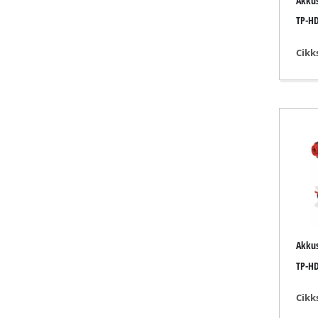
Akkus
Lámpák
TP-HD
Keverők
Autótechnik
Cikk
Lézer / mérő
Festékszórók
Forró ragasz
Áramfejleszt
Emelő / vont
Polírozó gép
Hegesztő gé
Egyéb eszköz
Akkus
TP-HD
Cikk
Elektromos f