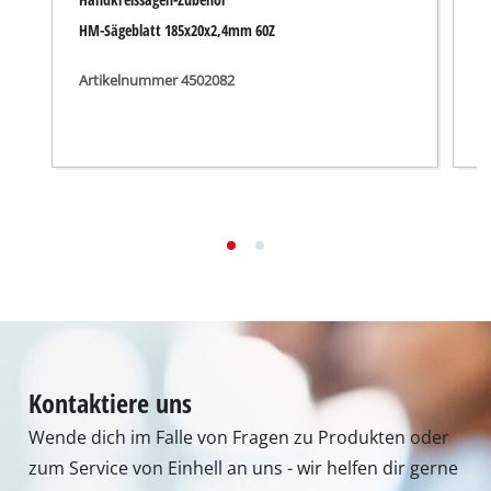
HM-Sägeblatt 185x20x2,4mm 60Z
H
Artikelnummer 4502082
A
Kontaktiere uns
Wende dich im Falle von Fragen zu Produkten oder
zum Service von Einhell an uns - wir helfen dir gerne