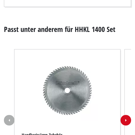
Passt unter anderem für HHKL 1400 Set
Handkreissägen-Zubehör
H