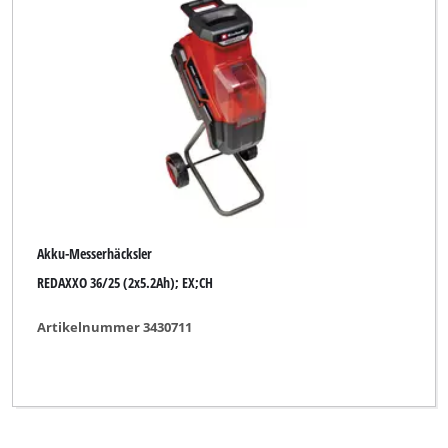
Einhell Blue
Einhell Classic
Einhell Expert
Einhell Home
Einhell Royal
Ergotools Pattfield
Akku-Messerhäcksler
FullBoar
REDAXXO 36/25 (2x5.2Ah); EX;CH
GARDENFEELINGS
Artikelnummer 3430711
GO/ON
Gardening Essentials
Gardenline