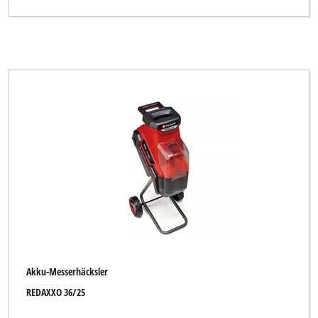
Royal
Simpex
Sovereign
Top Craft
Wingart
Yellow Garden Line
b1
Alle Filter löschen
Akku-Messerhäcksler
REDAXXO 36/25