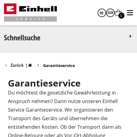
DE
EUR
0
Deutsch
EUR
Schnellsuche
GBP
Garantieservice
Zurück
|
HUF
Garantieservice
CZK
Du möchtest die gesetzliche Gewährleistung in
Anspruch nehmen? Dann nutze unseren Einhell
Service Garantieservice. Wir organisieren den
Transport des Geräts und übernehmen die
entstehenden Kosten. Ob der Transport dann als
Online-Retoure oder als Vor-Ort-Abholung