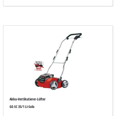
Okay
Ozito
Pattfield
Plus Professional
Powertec
Proviel
Rapid
Royal
Top Craft
Uniropa
Akku-Vertikutierer-Lüfter
Yellow Garden Line
GE-SC 35/1 Li-Solo
Yellow Garden Line NG