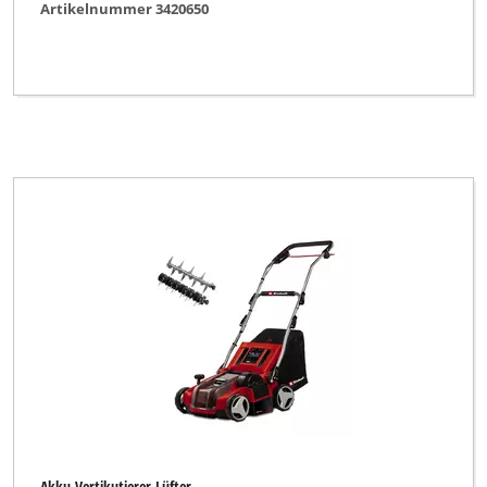
Artikelnummer 3420650
Alle Filter löschen
Akku-Vertikutierer-Lüfter