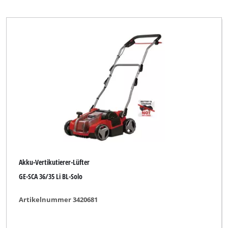
Fleurelle
Gardenline
Gardol
Global
Gute Wahl
Hurricane
Impos
King Craft
Limited Edition
Akku-Vertikutierer-Lüfter
Max Bahr
GE-SCA 36/35 Li BL-Solo
Mr. Gardener
Artikelnummer 3420681
New Generation