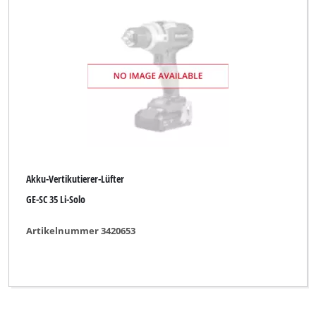
CMI
Einhell
Einhell Blue
Einhell Classic
Einhell Expert
Einhell Expert Plus
Akku-Vertikutierer-Lüfter
Einhell Professional
GE-SC 35 Li-Solo
Einhell Red
Artikelnummer 3420653
Einhell Royal
Ergotools Pattfield
FERREX