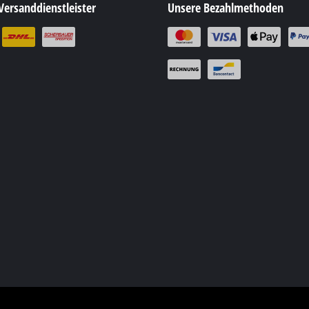
Fugenreiniger
Versanddienstleister
Unsere Bezahlmethoden
e
Grasscheren
ik
Laubsauger
essgeräte
Laubbläser
hgeräte
Sägekettenschärfgeräte
pistolen
Multitools
euger
Kehrmaschinen
ugmaschinen
chinen
eräte
Geräte
izgeräte