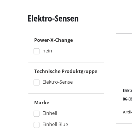
Elektro-Sensen
Power-X-Change
Kapp- / G
nein
Tischkrei
Handkrei
Technische Produktgruppe
Stichsäge
Universal
Elektro-Sense
Elekt
Bandsäge
BG-EB
Dekupier
Marke
Sonstige 
Arti
Einhell
Einhell Blue