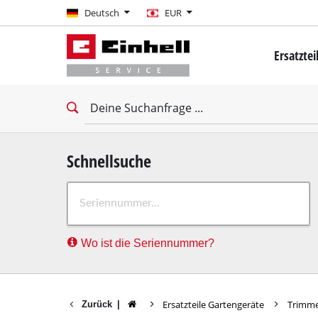
Deutsch
Deutsch
EUR
EUR
Ersatzte
GBP
Mini-Schr
Bohrschr
HUF
Schlagbo
Schlagsch
CZK
Trockenb
Schnellsuche
Bohrhäm
Wo ist die Seriennummer?
Abbruch
Schlagbo
Stationär
Ersatzteile Gartengeräte
Trimme
Zurück
|