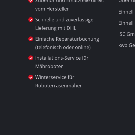
Zubehör und Ersatzteile direkt
Über u
Schleif- 
vom Hersteller
Einhel
Schnelle und zuverlässige
Einhell
Lieferung mit DHL
iSC G
Akku-Kom
Einfache Reparaturbuchung
kwb G
Hybrid-K
(telefonisch oder online)
Elektro-
Installations-Service für
Druckluft
Mähroboter
Auto-Kom
Winterservice für
Roboterrasenmäher
Multifunk
Hobel / F
Schneide-