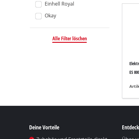
Einhell Royal
Nass- / T
Okay
Handstau
Aschesau
Alle Filter löschen
Doppelsch
Elekt
Exzentersc
ES 80
Multischle
Arti
Schwingsc
Bandschle
Wand- / B
Deltaschle
Deine Vorteile
Entdeck
Sonstige 