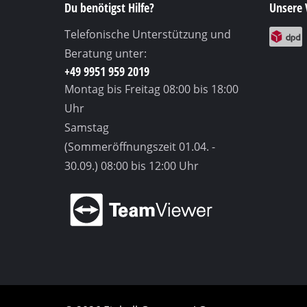
Lampen
Du benötigst Hilfe?
Unsere 
Rührwerk
Telefonische Unterstützung und
Autotechn
Beratung unter:
+49 9951 959 2019
Laser / M
Montag bis Freitag
08:00 bis 18:00
Farbsprü
Uhr
Heißklebe
Samstag
Stromerz
(Sommeröffnungszeit 01.04. -
Hub- / Z
30.09.)
08:00 bis 12:00 Uhr
Poliermas
Schweißg
Sonstige 
Elektrohe