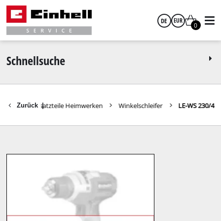
DE
EUR
0
Deutsch
EUR
Schnellsuche
GBP
Ersatzteile Heimwerken
Winkelschleifer
LE-WS 230/4
Zurück
|
HUF
CZK