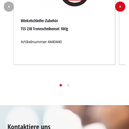
Winkelschleifer-Zubehör
W
TSS 230 Trennscheibenset 10tlg
D
Artikelnummer 4440440
A
Kontaktiere uns