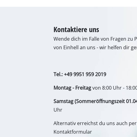
Lampen
Rührwerk
Autotechn
Kontaktiere uns
Laser / M
Wende dich im Falle von Fragen zu 
Farbsprü
von Einhell an uns - wir helfen dir ge
Heißklebe
Stromerz
Hub- / Z
Tel.: +49 9951 959 2019
Poliermas
Montag - Freitag
von 8:00 Uhr - 18:0
Schweißg
Samstag (Sommeröffnungszeit 01.04. 
Sonstige 
Uhr
Alternativ erreichst du uns auch pe
Kontaktformular
Elektrohe