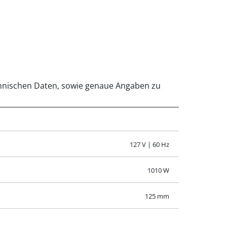
technischen Daten, sowie genaue Angaben zu
127 V | 60 Hz
1010 W
125 mm