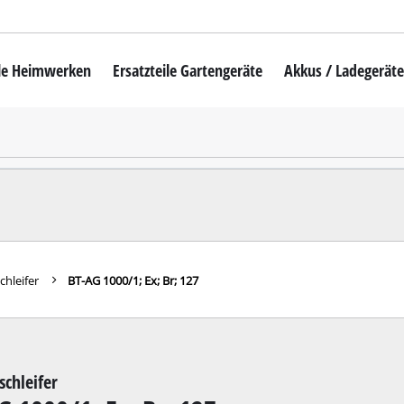
ile Heimwerken
Ersatzteile Gartengeräte
Akkus / Ladegerät
auber
Akku-Rasenmäher
auber
Mähroboter
hrschrauber
Benzin-Rasenmäher
rauber
Elektro-Rasenmäher
auschrauber
Hand-Rasenmäher
chleifer
BT-AG 1000/1; Ex; Br; 127
mer
Akku-Rasentrimmer
hämmer
Elektro-Rasentrimmer
hrmaschinen
Benzin-Rasentrimmer
schleifer
e Bohrmaschinen
Akku-Sensen