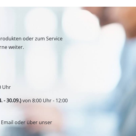
Fugenreiniger
e
Grasscheren
ik
Laubsauger
essgeräte
Laubbläser
Produkten oder zum Service
hgeräte
Sägekettenschärfgeräte
rne weiter.
pistolen
Multitools
euger
Kehrmaschinen
ugmaschinen
chinen
0 Uhr
eräte
- 30.09.)
von 8:00 Uhr - 12:00
Geräte
r Email oder über unser
izgeräte