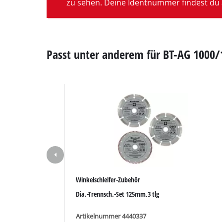
zu sehen. Deine Identnummer findest du 
Nass- / T
Handstau
Aschesau
Passt unter anderem für BT-AG 1000/1
Doppelsch
Exzentersc
Multischle
Schwingsc
Bandschle
Winkelschleifer-Zubehör
Wand- / B
Dia.-Trennsch.-Set 125mm,3 tlg
Deltaschle
Sonstige 
Artikelnummer 4440337