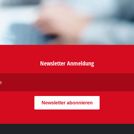
räte
zgeräte
te
uchter
Newsletter Anmeldung
Newsletter abonnieren