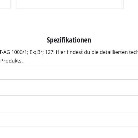
/ Gravur-Werkzeuge
Akku-Kettensägen
Benzin-Kettensägen
Elektro-Kettensägen
pressoren
Spezifikationen
Hochentaster
ompressoren
T-AG 1000/1; Ex; Br; 127: Hier findest du die detaillierten 
Astsägen
Kompressoren
 Produkts.
geräte
pressoren
tionswerkzeuge
Hochdruckreiniger
räsen
Häcksler
 / Trennmaschinen
Oberflächenbürsten