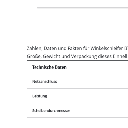
Schleif- 
Akku-Kom
Hybrid-K
Zahlen, Daten und Fakten für Winkelschleifer B
Elektro-
Größe, Gewicht und Verpackung dieses Einhell
Druckluft
Technische Daten
Auto-Kom
Netzanschluss
Leistung
Multifunk
Hobel / F
Scheibendurchmesser
Schneide-