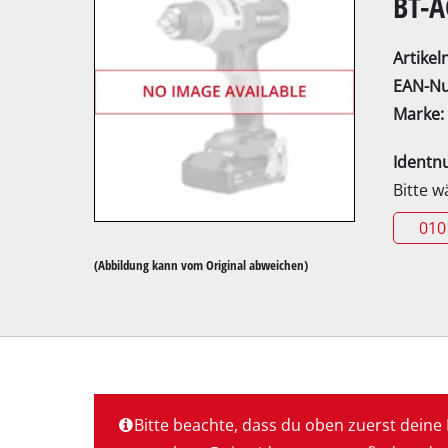
BT-A
Artike
EAN-N
Marke:
Kapp- / G
Ident
Tischkrei
Bitte 
Handkrei
010
Stichsäge
(Abbildung kann vom Original abweichen)
Universal
Bandsäge
Dekupier
Sonstige 
Bitte beachte, dass du oben zuerst dein