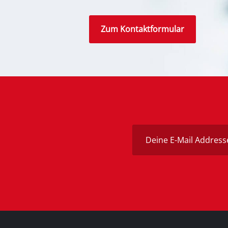
Gasheizge
Zum Kontaktformular
Dieselhei
Klimagerä
Luftentfe