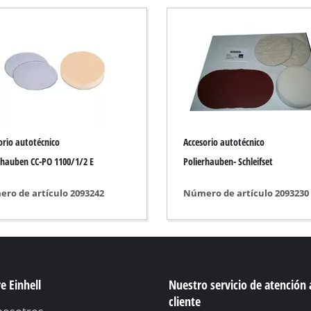
Bomba sumergible
-húmedo
Bombas de aguas residuales
ano
Bomba de profundidad para pozos
niza
Bombas uso doméstico
Bomba de agua de gasolina
Otras bombas
Banco
orio autotécnico
Accesorio autotécnico
a
rhauben CC-PO 1100/1/2 E
Polierhauben- Schleifset
ro de artículo 2093242
Número de artículo 2093230
Podadora cesped Inalámbrico
Podador eléctrico
Escarificador gasolina
s / suelos
Escarificador de mano
e Einhell
Nuestro servicio de atención 
cliente