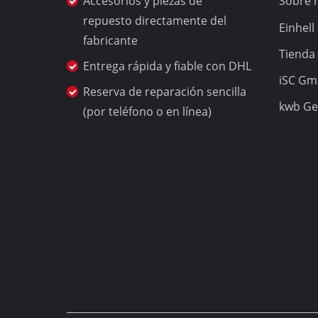
Accesorios y piezas de
Sobre 
Herramienta de p
repuesto directamente del
Einhel
fabricante
Tienda 
Entrega rápida y fiable con DHL
iSC G
Compresor de air
Reserva de reparación sencilla
kwb G
Compresor híbrid
(por teléfono o en línea)
Compresor de aire
Dispositivos de a
Compresor de air
Podadoras telesc
Cepillo / Fresador
Máquinas cortado