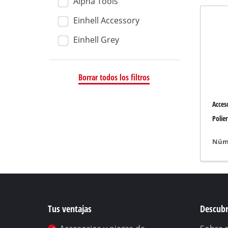
Alpha Tools
Aspiradora seco
Einhell Accessory
Aspiradora de m
Einhell Grey
Aspiradores de ce
Borrar todos los filtros
Esmeriladora de 
Acces
Lijadora excéntric
Polie
Lijadora múltiple
Núme
Lijadora orbital
Lijadora de banda
Lijadora de parede
Lijadora delta
Tus ventajas
Descubr
Otra Lijadora