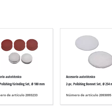
Desbrozadora eléctrica
Desbrozadora a Gasolina
Recortasetos eléctrico
Recortasetos inalámbrica
Recortasetos a gasolina
s de mano
Podadora telescópica
Tijera de podar
orio autotécnico
Accesorio autotécnico
 Polishing/Grinding Set, Ø 180 mm
2-pc. Polishing Bonnet Set, Ø 254
tería
Bomba de agua para jardín
ro de artículo 2093233
Número de artículo 2093095
Bomba de agua
Grupo automático