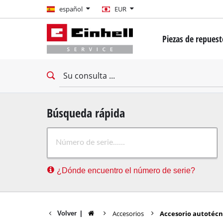
español
español
EUR
EUR
Piezas de repues
GBP
Mini destornillado
Taladro
HUF
Taladro impacto
Llave de impacto
CZK
Destornillador pa
Búsqueda rápida
Martillo Perforad
¿Dónde encuentro el número de serie?
Demoledor
Taladro percutor
Taladros estacion
Accesorios
Accesorio autotécn
Volver
|