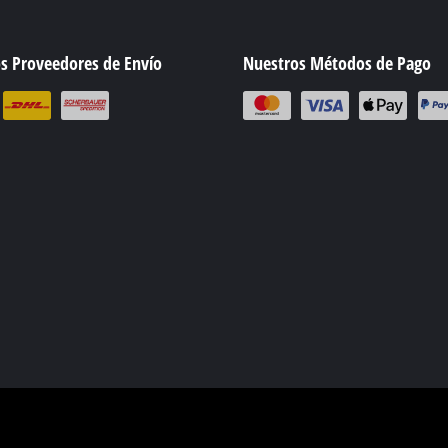
Batidor de pintura
Tijeras para hierba
s Proveedores de Envío
Nuestros Métodos de Pago
vilística
Aspirador de hojas
tos de medición
Soplador de hojas
 pintura
Afilador de cadenas
Herramienta multifunción
tricidad
Barredora sin cuerda
ar vehículos
as
ricos