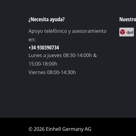
Linterna
Mezcladores
¿Necesita ayuda?
Nuestro
Tecnología automo
Apoyo telefónico y asesoramiento
Láser / Instrumen
en:
Pulverizadores de
+34 930390734
Pistola de Silicona
Lunes a jueves
08:30-14:00h &
Generador de elec
15:00-18:00h
Viernes
08:00-14:30h
Levantar / remolc
Máquinas pulidor
Soldador
Otro equipo
© 2026 Einhell Germany AG
Calefactores eléct