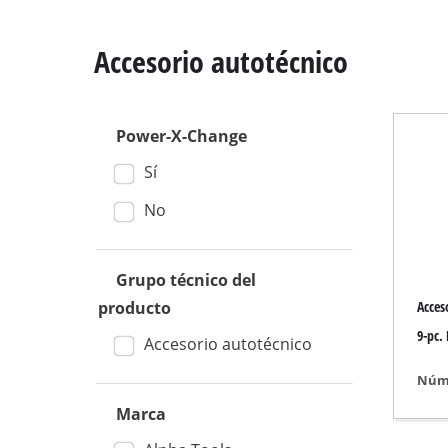
Accesorio autotécnico
Power-X-Change
Ingletadora
Sí
Mesa de corte
Sierras circulare
No
Sierra Caladora
Sierra sable
Grupo técnico del
Acces
producto
Sierras de cinta
9-pc.
Sierras de marque
Accesorio autotécnico
Otras Sierras
Núme
Marca