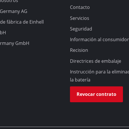
nosotros
ulido / grabado
Contacto
l Germany AG
Motosierra Inalámbrica
Servicios
de fábrica de Einhell
Motosierra a gasolina
Seguridad
mbH
Motosierra eléctrica
e inalámbrico
Información al consumidor
ermany GmbH
Podadora de altura a bateria
o
Recision
Sierra de rama
 eléctrico
Directrices de embalaje
ire comprimido
Instrucción para la elimina
e para coche
la batería
Revocar contrato
ópicas
Limpiadores a alta presión
a
Trituradora
ras / separadoras
Cepillo