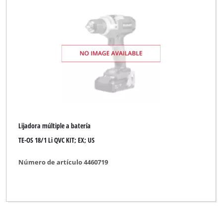
TAURUS Titanium
Toolson
WORKZONE
XU1
Borrar todos los filtros
Lijadora múltiple a batería
TE-OS 18/1 Li QVC KIT; EX; US
Número de artículo 4460719