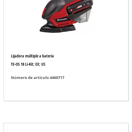
Marca
DURO PRO
ENKHO professional
Einhell Blue
Lijadora múltiple a batería
Einhell Classic
TE-OS 18 Li-Kit; EX; US
Einhell Expert
Número de artículo 4460717
Einhell Expert Plus
Einhell Red
Kraftronic
McKenzie
Ozito