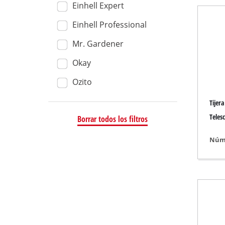
Einhell Expert
Aspiradora seco
Einhell Professional
Aspiradora de m
Mr. Gardener
Aspiradores de ce
Okay
Ozito
Esmeriladora de 
Tijer
Lijadora excéntric
Teles
Borrar todos los filtros
Lijadora múltiple
Núme
Lijadora orbital
Lijadora de banda
Lijadora de parede
Lijadora delta
Otra Lijadora