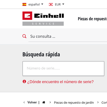
español
español
EUR
EUR
Piezas de repues
GBP
Mini destornillado
Taladro
HUF
Taladro impacto
Llave de impacto
CZK
Destornillador pa
Búsqueda rápida
Martillo Perforad
¿Dónde encuentro el número de serie?
Demoledor
Taladro percutor
Taladros estacion
Piezas de repuesto de jardín
Cor
Volver
|