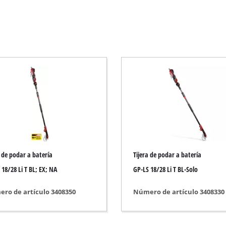
Desbrozadora eléctrica
Desbrozadora a Gasolina
Recortasetos eléctrico
Recortasetos inalámbrica
Recortasetos a gasolina
s de mano
Podadora telescópica
Tijera de podar
a de podar a batería
Tijera de podar a batería
 18/28 Li T BL; EX; NA
GP-LS 18/28 Li T BL-Solo
tería
Bomba de agua para jardín
ro de artículo 3408350
Número de artículo 3408330
Bomba de agua
Grupo automático