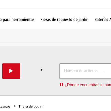
to para herramientas
Piezas de repuesto de jardín
Baterías 
r
Cortacésped Inalámbrico
Cortadoras de césped robóticas
Cortacésped gasolina
Cortacésped eléctricos
ra pared de yeso
Cortacésped manual
o
or
Recortadoras & desbrozadoras inalámb
¿Dónde encuentras tu núm
Recordabordes eléctrica
Cortasetos a gasolina
arios
Desbrozadora a bateria
tasetos
Tijera de podar