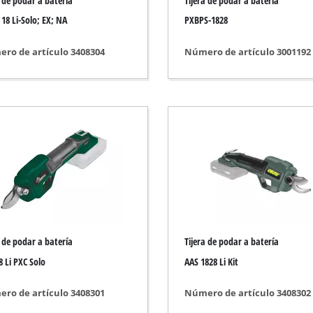
a de podar a batería
Tijera de podar a batería
Batidor de pintura
 18 Li-Solo; EX; NA
PXBPS-1828
Tijeras para hierba
vilística
Aspirador de hojas
ro de artículo 3408304
Número de artículo 3001192
tos de medición
Soplador de hojas
 pintura
Afilador de cadenas
Herramienta multifunción
tricidad
Barredora sin cuerda
ar vehículos
as
a de podar a batería
Tijera de podar a batería
8 Li PXC Solo
AAS 1828 Li Kit
ro de artículo 3408301
Número de artículo 3408302
ricos