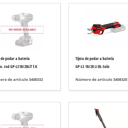
Bomba sumergible
-húmedo
Bombas de aguas residuales
ano
Bomba de profundidad para pozos
niza
Bombas uso doméstico
Bomba de agua de gasolina
Otras bombas
Banco
a de podar a batería
Tijera de podar a batería
a
co. rod GP-LS18/28LiT f.K
GP-LS 18/28 Li BL-Solo
ro de artículo 3408332
Número de artículo 3408320
Podadora cesped Inalámbrico
Podador eléctrico
Escarificador gasolina
s / suelos
Escarificador de mano