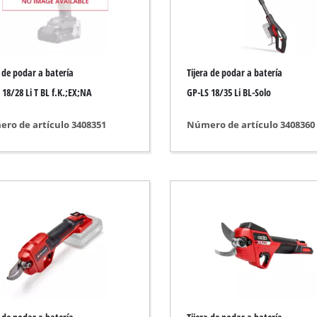
ulido / grabado
Motosierra Inalámbrica
Motosierra a gasolina
a de podar a batería
Tijera de podar a batería
Motosierra eléctrica
e inalámbrico
 18/28 Li T BL f.K.;EX;NA
GP-LS 18/35 Li BL-Solo
Podadora de altura a bateria
o
ro de artículo 3408351
Número de artículo 3408360
Sierra de rama
 eléctrico
ire comprimido
e para coche
ópicas
Limpiadores a alta presión
a
Trituradora
ras / separadoras
Cepillo