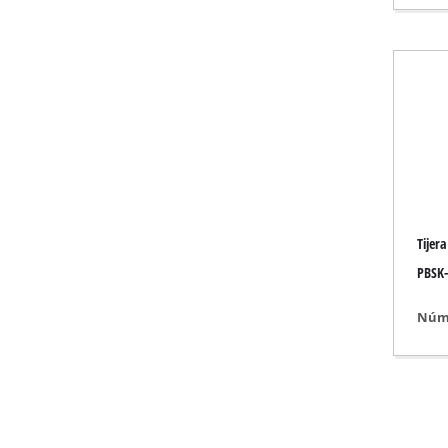
Calefactores a gas
Calefactores a dié
Aire acondiciona
Deshumificador
Tijer
PBSK-
Núme