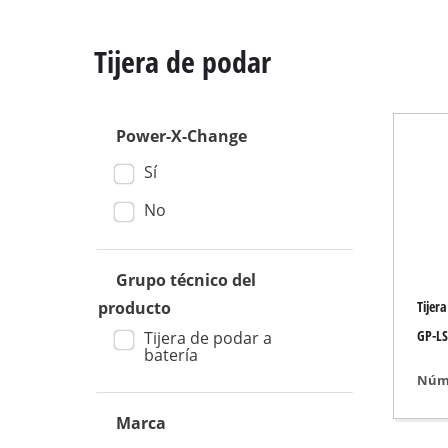
Tijera de podar
Power-X-Change
Ingletadora
Sí
Mesa de corte
Sierras circulare
No
Sierra Caladora
Sierra sable
Grupo técnico del
Tijer
producto
Sierras de cinta
GP-LS
Tijera de podar a
Sierras de marque
batería
Otras Sierras
Núme
Marca