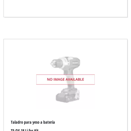
Taladro para yeso a batería
TE-DY 18 Li for Kit