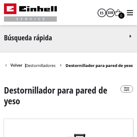
ES
EUR
0
Power-X-Change
Sí
español
EUR
Búsqueda rápida
No
GBP
ramientas
Destornilladores
Destornillador para pared de yeso
Volver
|
HUF
Grupo técnico del producto
Destornillador para pared de
CZK
Taladro para paneles de yeso
yeso
Taladro para yeso a batería