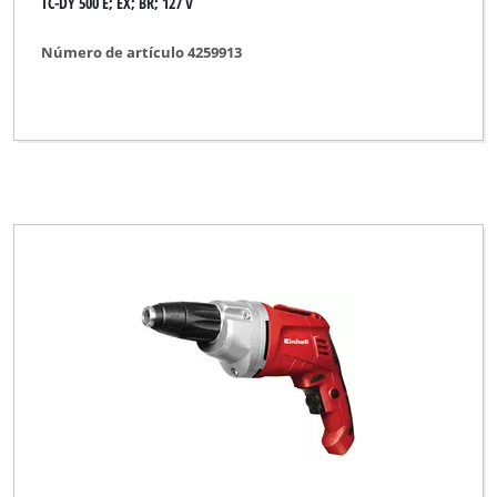
TC-DY 500 E; EX; BR; 127 V
Número de artículo 4259913