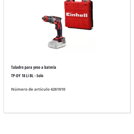
Marca
Bavaria by Einhell
Einhell Bavaria
Einhell Blue
Einhell Classic
Einhell Expert
Taladro para yeso a batería
TP-DY 18 Li BL - Solo
Einhell Expert Plus
Einhell Professional
Número de artículo 4261010
GO/ON
Ozito
Plus Professional
Proviel