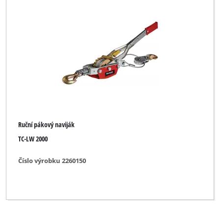
DURO
EASY HOME
Einhell
Einhell Bavaria
Einhell Blue
Einhell Car Classic
Ruční pákový naviják
Einhell Classic
TC-LW 2000
Einhell Expert
Číslo výrobku 2260150
FullBoar
Global
Herkules