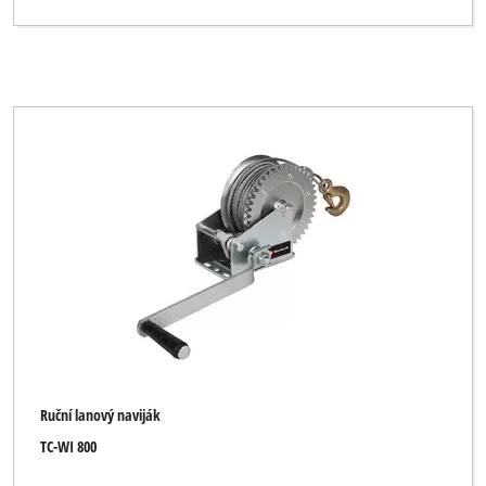
Vymazať všetky filtre
Ruční lanový naviják
TC-WI 800