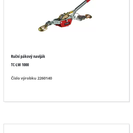
Podpěra pod auto
Pojízdný zvedák
Rudlík
Ruční lanový naviják
Ruční pákový naviják
Ruční pákový naviják
Řetězový kladkostroj
TC-LW 1000
Číslo výrobku 2260140
Značka
Alpha Tools
Bavaria
Bavaria Black