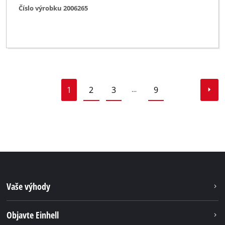
Číslo výrobku 2006265
1
2
3
9
…
Vaše výhody
Objavte Einhell