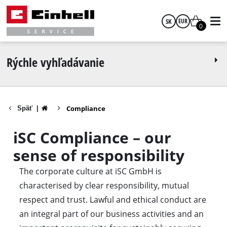
SK
EUR
0
slovenčina
EUR
Rýchle vyhľadávanie
GBP
Compliance
Späť
|
HUF
iSC Compliance – our
CZK
sense of responsibility
The corporate culture at iSC GmbH is
characterised by clear responsibility, mutual
respect and trust. Lawful and ethical conduct are
an integral part of our business activities and an