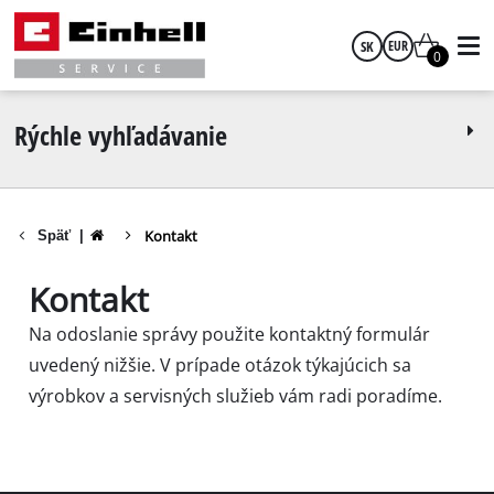
SK
EUR
0
slovenčina
EUR
Rýchle vyhľadávanie
GBP
Kontakt
Späť
|
HUF
Kontakt
CZK
Na odoslanie správy použite kontaktný formulár
uvedený nižšie. V prípade otázok týkajúcich sa
výrobkov a servisných služieb vám radi poradíme.