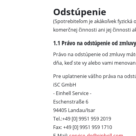
Odstúpenie
(Spotrebiteľom je akákoľvek fyzická 
komerčnej činnosti ani jej činnosti
1.1 Právo na odstúpenie od zmluv
Kapovacie / pokosové p
Stolné kotúčové píly
Právo na odstúpenie od zmluvy máte
dňa, keď ste vy alebo vami menovaná 
Ručné kotúčové píly
Dierovacie píly
Pre uplatnenie vášho práva na odst
Univerzálne píly
iSC GmbH
- Einhell Service -
Pásové píly
Eschenstraße 6
Dekupírovacie píly
94405 Landau/Isar
Ďalšie píly
Tel.:+49 [0] 9951 959 2019
Fax: +49 [0] 9951 959 1710
E-Mail:
service-de@einhell.com