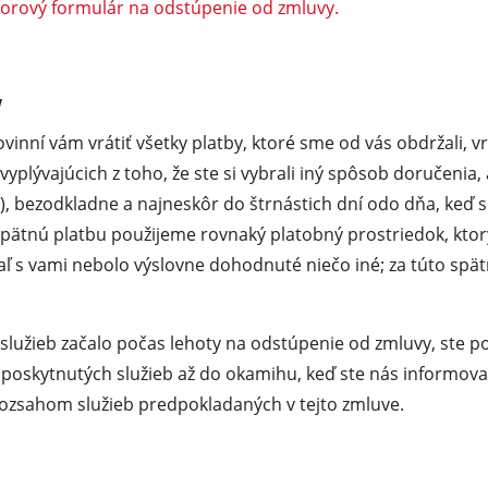
zorový formulár na odstúpenie od zmluvy.
y
a
vinní vám vrátiť všetky platby, ktoré sme od vás obdržali, 
yplývajúcich z toho, že ste si vybrali iný spôsob doručenia
, bezodkladne a najneskôr do štrnástich dní odo dňa, keď
spätnú platbu použijeme rovnaký platobný prostriedok, ktorý
iaľ s vami nebolo výslovne dohodnuté niečo iné; za túto sp
 služieb začalo počas lehoty na odstúpenie od zmluvy, ste p
 poskytnutých služieb až do okamihu, keď ste nás informova
rozsahom služieb predpokladaných v tejto zmluve.