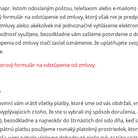
apr. listom odoslaným poštou, telefaxom alebo e-mailom)
Ponorné čerpadlá
ý formulár na odstúpenie od zmluvy, ktorý však nie je predpí
Čerpadlá na znečistenú vodu
ch
zmluvy alebo akékoľvek iné jednoznačné vyhlásenie elektron
Hĺbkové studňové čerpadlá
 možnosť využijete, bezodkladne vám zašleme potvrdenie o d
Domáce vodárne
penia od zmluvy stačí zaslať oznámenie, že uplatňujete svo
Benzínové vodné čerpadlá
e.
Ďalšie čerpadlá
zorový formulár na odstúpenie od zmluvy.
y
Akumulátorové vertikutátory
Elektrické vertikutátory
vinní vám vrátiť všetky platby, ktoré sme od vás obdržali, 
yplývajúcich z toho, že ste si vybrali iný spôsob doručenia
Benzínové vertiukutátory
brúsky
, bezodkladne a najneskôr do štrnástich dní odo dňa, keď
Ručné vertikutátory
spätnú platbu použijeme rovnaký platobný prostriedok, ktorý
iaľ s vami nebolo výslovne dohodnuté niečo iné; za túto sp