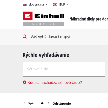
slovenčina
slovenčina
EUR
EUR
Náhradné diely pre do
GBP
Mini skrutkovače
Vŕtacie skrutkovače
HUF
Vŕtacie príklepové skr
Nárazové uťahováky
CZK
Skrutkovače na sadrok
Rýchle vyhľadávanie
Vŕtacie kladivá
Kde sa nachádza sériové číslo?
Búracie kladivá
Príklepové vŕtačky
Stacionárne vŕtačky
Odstúpenie
Späť
|