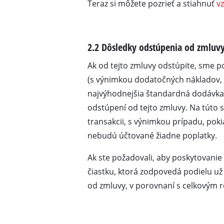
Teraz si môžete pozrieť a stiahnuť
v
Plynové ohrievače
Naftové ohrievače
2.2 Dôsledky odstúpenia od zmluv
Klimatizačné zariadeni
Odvlhčovače vzduchu
Ak od tejto zmluvy odstúpite, sme po
(s výnimkou dodatočných nákladov, v
najvýhodnejšia štandardná dodávka)
odstúpení od tejto zmluvy. Na túto 
transakcii, s výnimkou prípadu, pok
nebudú účtované žiadne poplatky.
Ak ste požadovali, aby poskytovanie
čiastku, ktorá zodpovedá podielu už
od zmluvy, v porovnaní s celkovým 