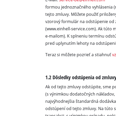
formou jednoznačného vyhlásenia (n
Mokro-suché vysávače
tejto zmluvy. Môžete použiť priložen
Ručné vysávače na pra
vzorový formulár na odstúpenie od 
Vysávače na popol
(www.einhell-service.com). Ak túto
e-mailom). K splneniu termínu odstú
pred uplynutím lehoty na odstúpeni
Dvojité brúsky
Teraz si môžete pozrieť a stiahnuť
v
Excentrické brúsky
Multifunkčné brúsky
1.2 Dôsledky odstúpenia od zmluv
Vibračné brúsky
Pásové brúsky
Ak od tejto zmluvy odstúpite, sme po
(s výnimkou dodatočných nákladov, v
Nástenné / podlahové 
najvýhodnejšia štandardná dodávka)
Brúsky Delta
odstúpení od tejto zmluvy. Na túto 
Ďalšie brúsiace stroje
transakcii, s výnimkou prípadu, pok