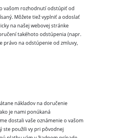
 o vašom rozhodnutí odstúpiť od
saný. Môžete tiež vyplniť a odoslať
icky na našej webovej stránke
oručení takéhoto odstúpenia (napr.
je právo na odstúpenie od zmluvy,
vrátane nákladov na doručenie
, ako je nami ponúkaná
 sme dostali vaše oznámenie o vašom
 ste použili vy pri pôvodnej
ätnú platbu vám v žiadnom prípade