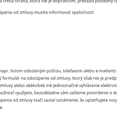
 tretia strana, ktorá nie je dopravcom, prevzala posledný t
Čistice škárovacej hmoty
Nožnice na trávu
úpenie od zmluvy musíte informovať spoločnosť
ly
Vysávače lístia
oje
Fúkače lístia
Prístroje na ostrenie reťazovej píly
Multifunkčné náradia
Zametacie stroje
apr. listom odoslaným poštou, telefaxom alebo e-mailom)
ý formulár na odstúpenie od zmluvy, ktorý však nie je predpí
zmluvy alebo akékoľvek iné jednoznačné vyhlásenie elektron
 možnosť využijete, bezodkladne vám zašleme potvrdenie o d
penia od zmluvy stačí zaslať oznámenie, že uplatňujete svo
e.