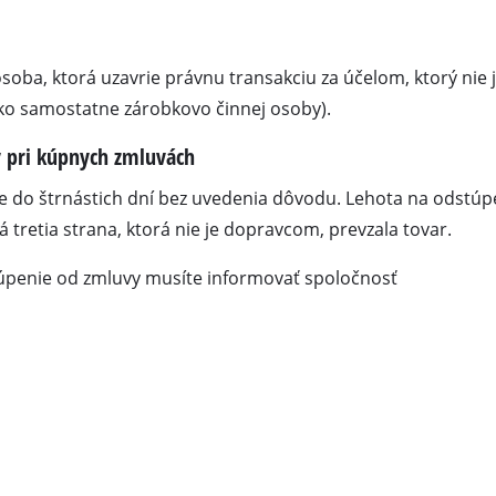
Elektrické kosy
Benzínové kosy
osoba, ktorá uzavrie právnu transakciu za účelom, ktorý nie 
 ako samostatne zárobkovo činnej osoby).
y pri kúpnych zmluvách
Elektrické nožnice na živý plot
íly
Akumulátorové nožnice na živý plot
 do štrnástich dní bez uvedenia dôvodu. Lehota na odstúpe
tretia strana, ktorá nie je dopravcom, prevzala tovar.
Benzínové nožnice na živý plot
Teleskopické nožnice na živý plot
úpenie od zmluvy musíte informovať spoločnosť
Nožnice na konáre
Záhradné čerpadlá
Čerpadlá na čistú vodu
Automatické vodné systémy pre domácnos