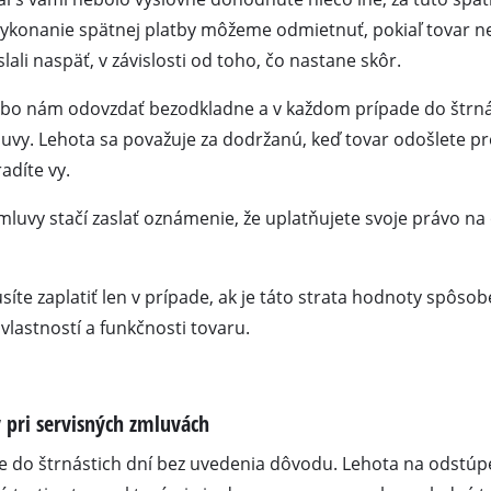
 gravírovanie
ykonanie spätnej platby môžeme odmietnuť, pokiaľ tovar 
Akumulátorové reťazové píly
ali naspäť, v závislosti od toho, čo nastane skôr.
Benzínové reťazové píly
lebo nám odovzdať bezodkladne a v každom prípade do štrnás
Elektrické reťazové píly
esory
luvy. Lehota sa považuje za dodržanú, keď tovar odošlete pr
Výškové odvetvovače
adíte vy.
Prerezávacie píly
luvy stačí zaslať oznámenie, že uplatňujete svoje právo na
 vzduch
íte zaplatiť len v prípade, ak je táto strata hodnoty spôs
vlastností a funkčnosti tovaru.
Vysokotlakové čistiace zariadenia
 pri servisných zmluvách
Drviče
troje
Kefy na čistenie povrchov
 do štrnástich dní bez uvedenia dôvodu. Lehota na odstúpe