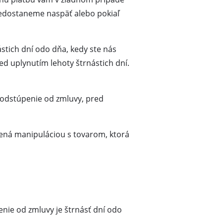
nedostaneme naspäť alebo pokiaľ
tich dní odo dňa, kedy ste nás
ed uplynutím lehoty štrnástich dní.
 odstúpenie od zmluvy, pred
obená manipuláciou s tovarom, ktorá
nie od zmluvy je štrnásť dní odo