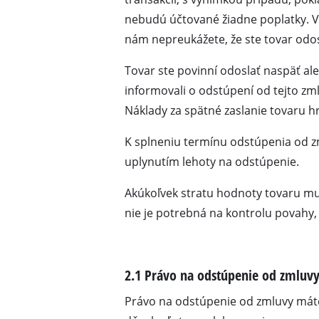
Prístroje na brúsenie a
nebudú účtované žiadne poplatky. V
nám nepreukážete, že ste tovar odosl
Tovar ste povinní odoslať naspäť a
Akumulátorové kompr
informovali o odstúpení od tejto zm
Hybridné kompresory
Náklady za spätné zaslanie tovaru hr
Elektrické kompresory
K splneniu termínu odstúpenia od zm
Zariadenia na stlačený
uplynutím lehoty na odstúpenie.
Kompresory do auta
Akúkoľvek stratu hodnoty tovaru mus
nie je potrebná na kontrolu povahy, 
Multifunkčné náradie
2.1 Právo na odstúpenie od zmluvy
Hoblíky / frézy
Rezacie / oddeľovacie s
Právo na odstúpenie od zmluvy máte