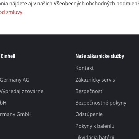
lania nájdete aj v našich Všeobecných obchodných podmien
od zmluvy.
Einhell
Naše zákaznícke služby
Kontakt
l Germany AG
Zákaznícky servis
 Výpredaj z továrne
Bezpečnosť
mbH
Bezpečnostné pokyny
ermany GmbH
Odstúpenie
Pokyny k baleniu
Likvidácia batérií