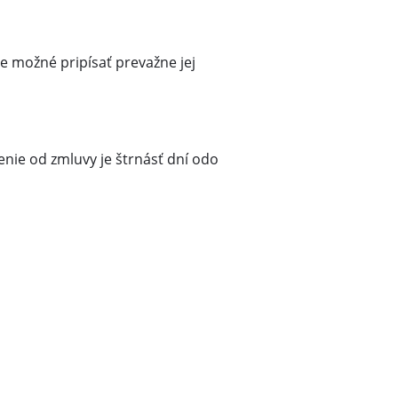
je možné pripísať prevažne jej
nie od zmluvy je štrnásť dní odo
ť