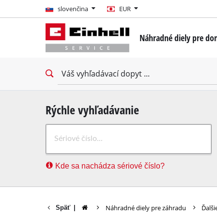
slovenčina
slovenčina
EUR
EUR
Náhradné diely pre do
GBP
Mini skrutkovače
Vŕtacie skrutkovače
HUF
Vŕtacie príklepové skr
Nárazové uťahováky
CZK
Skrutkovače na sadrok
Rýchle vyhľadávanie
Vŕtacie kladivá
Kde sa nachádza sériové číslo?
Búracie kladivá
Príklepové vŕtačky
Stacionárne vŕtačky
Náhradné diely pre záhradu
Ďalš
Späť
|