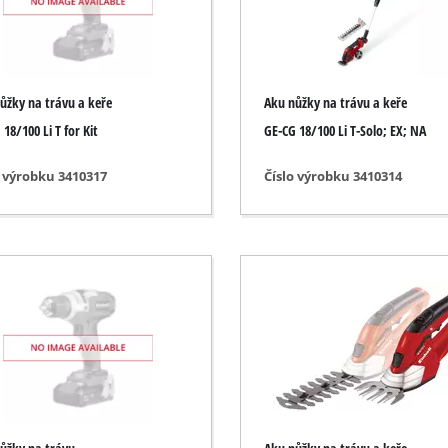
 gravírovanie
Akumulátorové reťazové píly
Benzínové reťazové píly
ůžky na trávu a keře
Aku nůžky na trávu a keře
Elektrické reťazové píly
esory
18/100 Li T for Kit
GE-CG 18/100 Li T-Solo; EX; NA
Výškové odvetvovače
o výrobku 3410317
Číslo výrobku 3410314
Prerezávacie píly
 vzduch
Vysokotlakové čistiace zariadenia
Drviče
troje
Kefy na čistenie povrchov