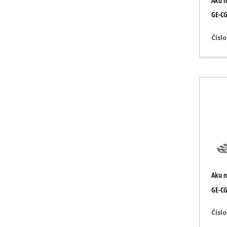
Aku n
Lampy
GE-CG 
Miešadlá
Technika pre automobi
Čísl
Lasery / meracie prístr
Nastrekovače farby
Tavné lepiace pištole
Výrobníky prúdu
Zdvíhacie / ťažné stroje
Leštičky
Zváracie prístroje
Ďalšie prístroje
Aku n
GE-CG
Čísl
Elektrické ohrievače