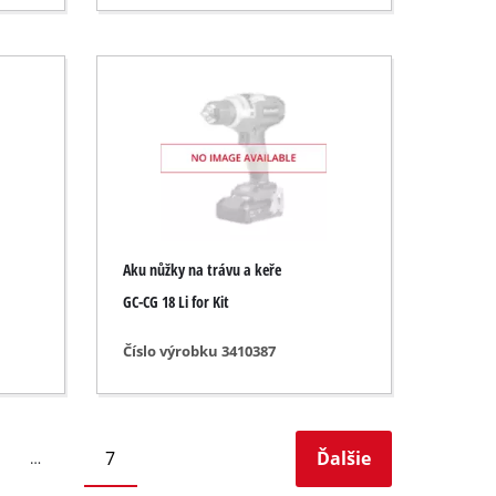
Aku nůžky na trávu a keře
GC-CG 18 Li for Kit
Číslo výrobku 3410387
7
Ďalšie
…