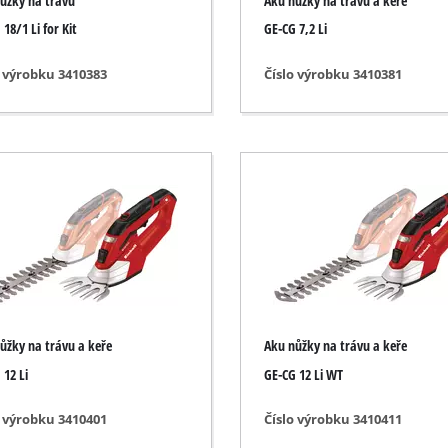
ůžky na trávu
Aku nůžky na trávu a keře
Čistice škárovacej hmoty
18/1 Li for Kit
GE-CG 7,2 Li
Nožnice na trávu
ly
Vysávače lístia
o výrobku 3410383
Číslo výrobku 3410381
oje
Fúkače lístia
Prístroje na ostrenie reťazovej píly
Multifunkčné náradia
Zametacie stroje
ůžky na trávu a keře
Aku nůžky na trávu a keře
 12 Li
GE-CG 12 Li WT
o výrobku 3410401
Číslo výrobku 3410411