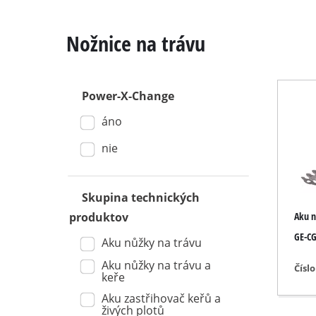
Nožnice na trávu
Power-X-Change
Kapovacie / pokosové p
áno
Stolné kotúčové píly
Ručné kotúčové píly
nie
Dierovacie píly
Univerzálne píly
Skupina technických
Aku n
produktov
Pásové píly
GE-CG 
Dekupírovacie píly
Aku nůžky na trávu
Aku nůžky na trávu a
Ďalšie píly
Čísl
keře
Aku zastřihovač keřů a
živých plotů