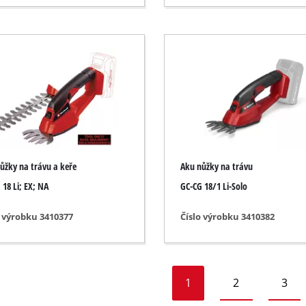
a
ůžky na trávu a keře
Aku nůžky na trávu
 18 Li; EX; NA
GC-CG 18/1 Li-Solo
o výrobku 3410377
Číslo výrobku 3410382
1
2
3