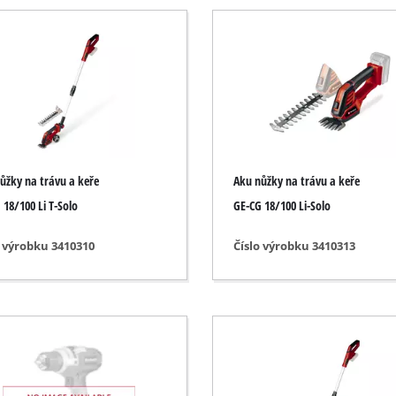
Ponorné čerpadlá
Čerpadlá na znečistenú vodu
ch
Hĺbkové studňové čerpadlá
Domáce vodárne
Benzínové vodné čerpadlá
Ďalšie čerpadlá
ůžky na trávu a keře
Aku nůžky na trávu a keře
 18/100 Li T-Solo
GE-CG 18/100 Li-Solo
o výrobku 3410310
Číslo výrobku 3410313
Akumulátorové vertikutátory
Elektrické vertikutátory
Benzínové vertiukutátory
brúsky
Ručné vertikutátory