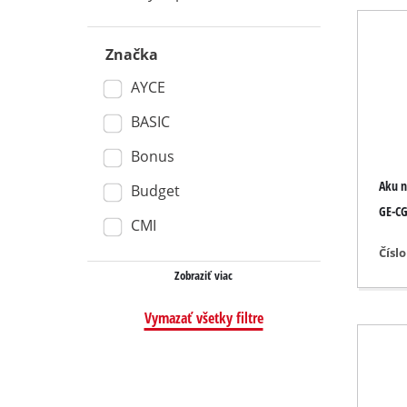
Mokro-suché vysávače
Značka
Ručné vysávače na pra
AYCE
Vysávače na popol
BASIC
Bonus
Dvojité brúsky
Aku n
Budget
Excentrické brúsky
GE-CG
CMI
Multifunkčné brúsky
Čísl
Vibračné brúsky
Zobraziť viac
Pásové brúsky
Vymazať všetky filtre
Nástenné / podlahové 
Brúsky Delta
Ďalšie brúsiace stroje