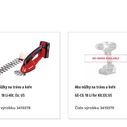
Elektrické kosy
Benzínové kosy
Elektrické nožnice na živý plot
íly
Akumulátorové nožnice na živý plot
Benzínové nožnice na živý plot
Teleskopické nožnice na živý plot
Nožnice na konáre
ůžky na trávu a keře
Aku nůžky na trávu a keře
18 Li-Kit; Ex; US
GE-CG 18 Li for Kit;EX;US
Záhradné čerpadlá
o výrobku 3410378
Číslo výrobku 3410379
Čerpadlá na čistú vodu
Automatické vodné systémy pre domácnos