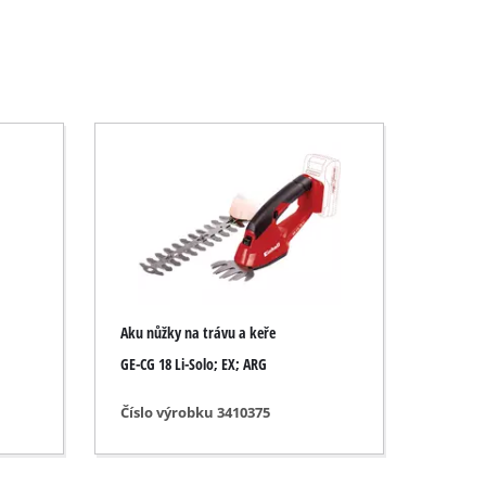
Aku nůžky na trávu a keře
GE-CG 18 Li-Solo; EX; ARG
Číslo výrobku 3410375
ť