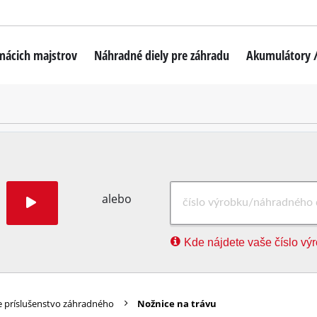
mácich majstrov
Náhradné diely pre záhradu
Akumulátory /
Akumulátorové kosačky
Robotické kosačky
utkovače
Benzínové kosačky
Elektrické kosačky
artón
Ručné kosačky
alebo
Akumulátorové strunové kosačky
Kde nájdete vaše číslo vý
Elektrické strunové kosačky
Benzínové strunové kosačky
Akumulátorové kosy
ie príslušenstvo záhradného
Nožnice na trávu