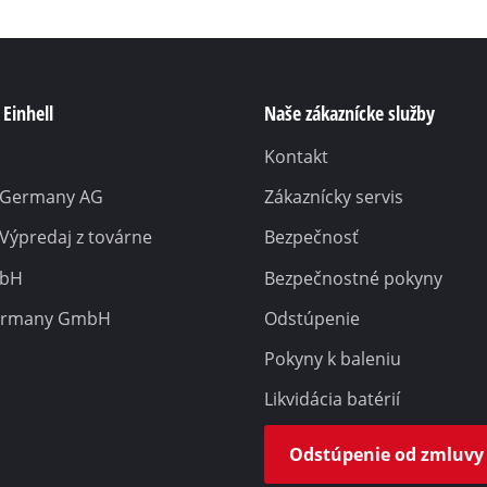
Einhell
Naše zákaznícke služby
Kontakt
l Germany AG
Zákaznícky servis
 Výpredaj z továrne
Bezpečnosť
mbH
Bezpečnostné pokyny
ermany GmbH
Odstúpenie
Pokyny k baleniu
Likvidácia batérií
Odstúpenie od zmluvy