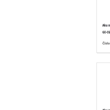
Prístroje na brúsenie a
Aku n
Akumulátorové kompr
GE-CG 
Hybridné kompresory
Čísl
Elektrické kompresory
Zariadenia na stlačený
Kompresory do auta
Multifunkčné náradie
Hoblíky / frézy
Rezacie / oddeľovacie s