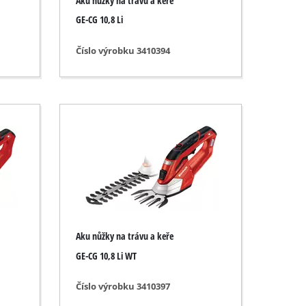
Aku nůžky na trávu a keře
GE-CG 10,8 Li
Číslo výrobku 3410394
Aku nůžky na trávu a keře
GE-CG 10,8 Li WT
Číslo výrobku 3410397