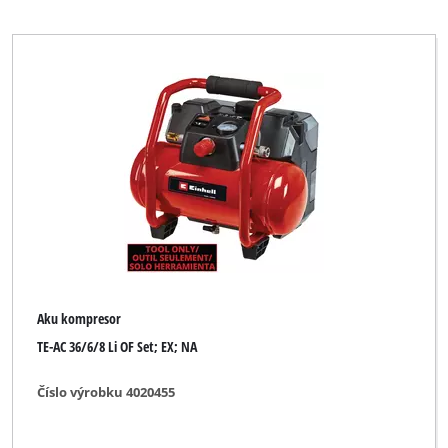
Aku kompresor
TE-AC 36/6/8 Li OF Set; EX; NA
Číslo výrobku 4020455