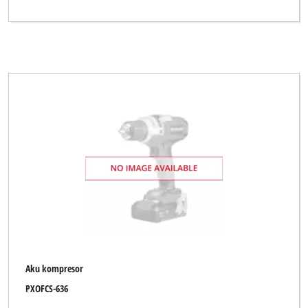
Aku kompresor
PXOFCS-636