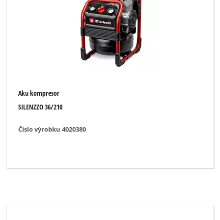
Značka
Einhell Blue
Einhell Classic
Einhell Expert
Aku kompresor
Einhell Professional
SILENZZO 36/210
Ozito
Číslo výrobku 4020380
Vymazať všetky filtre