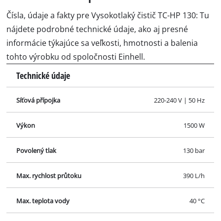
Čísla, údaje a fakty pre Vysokotlaký čistič TC-HP 130: Tu
nájdete podrobné technické údaje, ako aj presné
informácie týkajúce sa veľkosti, hmotnosti a balenia
tohto výrobku od spoločnosti Einhell.
Technické údaje
Síťová přípojka
220-240 V | 50 Hz
Výkon
1500 W
Povolený tlak
130 bar
Max. rychlost průtoku
390 L/h
Max. teplota vody
40 °C