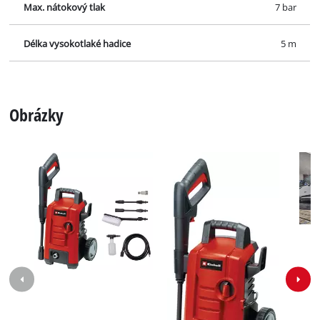
Max. nátokový tlak
7 bar
Délka vysokotlaké hadice
5 m
Obrázky