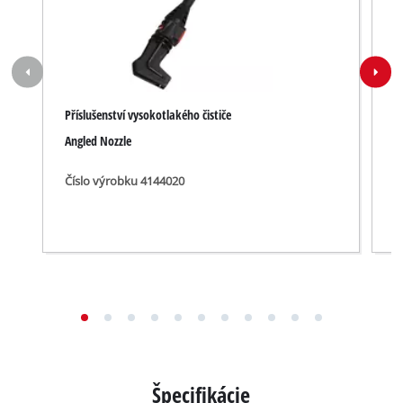
Příslušenství vysokotlakého čističe
P
Angled Nozzle
T
Číslo výrobku 4144020
Č
Špecifikácie