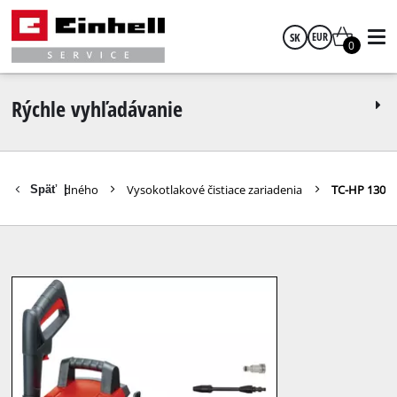
SK
EUR
0
slovenčina
EUR
Rýchle vyhľadávanie
GBP
šenstvo záhradného
Vysokotlakové čistiace zariadenia
TC-HP 130
Späť
|
HUF
CZK