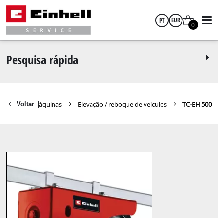
PT
EUR
0
português
EUR
Pesquisa rápida
GBP
rramentas / máquinas
Elevação / reboque de veículos
TC-EH 500
Voltar
|
HUF
CZK