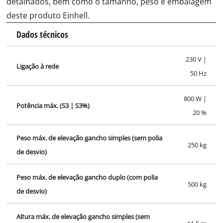
detalhados, bem como o tamanho, peso e embalagem
deste produto Einhell.
Dados técnicos
230 V |
Ligação à rede
50 Hz
800 W |
Potência máx. (S3 | S3%)
20 %
Peso máx. de elevação gancho simples (sem polia
250 kg
de desvio)
Peso máx. de elevação gancho duplo (com polia
500 kg
de desvio)
Altura máx. de elevação gancho simples (sem