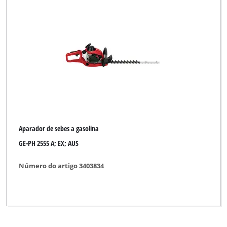
Royal
Sovereign
Spear & Jackson
Talon
Yellow Garden Line
Aparador de sebes a gasolina
GE-PH 2555 A; EX; AUS
Limpar todos os filtros
Número do artigo 3403834