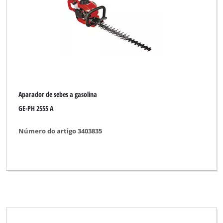
Budget
Challenge Xtreme
Einhell
Einhell Blue
Einhell Classic
Aparador de sebes a gasolina
Einhell Expert
GE-PH 2555 A
Einhell Royal
Número do artigo 3403835
GARDENFEELINGS
Gardenline
Hurricane
Ozito
Qualcast