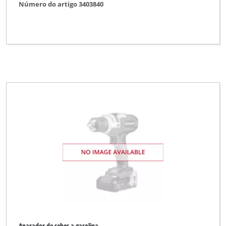
Número do artigo 3403840
Aparador de sebes a gasolina