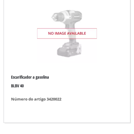
Escarificador a gasolina
BLBV 40
Número do artigo 3420022