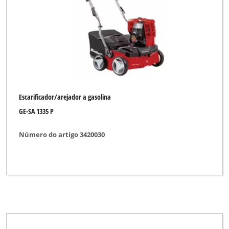
BLACKLINE
Black-Line
Einhell Blue
Einhell Classic
Einhell Expert
Escarificador/arejador a gasolina
Gardol
GE-SA 1335 P
Okay
Número do artigo 3420030
Limpar todos os filtros