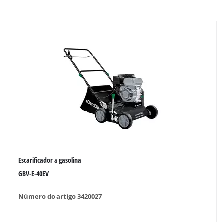
Escarificador a gasolina
GBV-E-40EV
Número do artigo 3420027