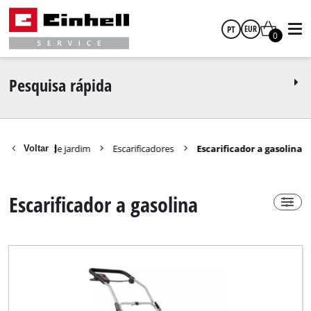
PT
EUR
0
Power-X-Change
não
português
EUR
Pesquisa rápida
GBP
bressalentes de jardim
Escarificadores
Escarificador a gasolina
Voltar
|
Grupo técnico do produto
HUF
Escarificador a gasolina
Escarificador a gasolina
CZK
Escarificador/arejador a gasolina
Marca