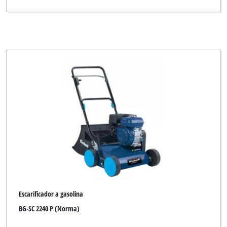
Escarificador a gasolina
BG-SC 2240 P (Norma)