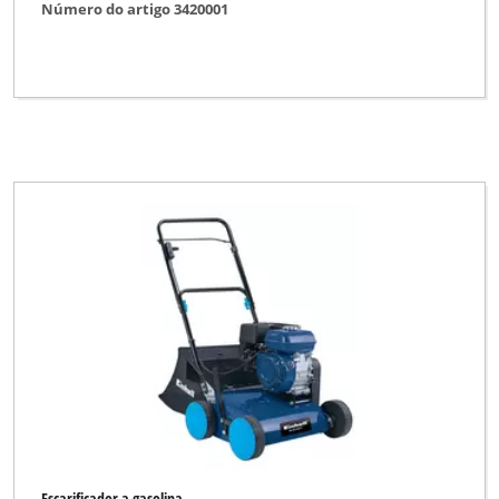
Número do artigo 3420001
Escarificador a gasolina