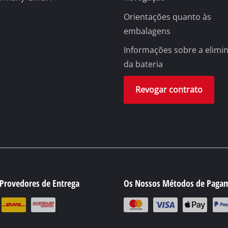
Bomba submersível
olhado
Orientações quanto às
embalagens
Bombas de águas residuais
Bomba para furo
zas
Informações sobre a elimi
da bateria
Sistema de bomba de água para uso domé
Bomba de água a gasolina
Revogar contrato
Outras bombas
a
ções
Escarificador a bateria
amento
Escarificador elétrico
Provedores de Entrega
Os Nossos Métodos de Paga
Escarificador a gasolina
e / chão
Escarificador manual