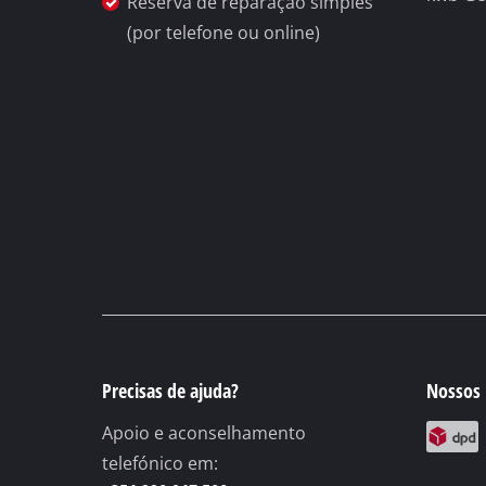
Reserva de reparação simples
(por telefone ou online)
Aspirador seco m
Aspirador de mão
Aspiradores de cin
Esmeriladora
Lixadora excêntric
Lixadora multifun
Lixadora de acab
Lixadora de cinta
Precisas de ajuda?
Nossos 
Lixadeira de pared
Lixadora delta
Apoio e aconselhamento
telefónico em:
Outra Retificadora