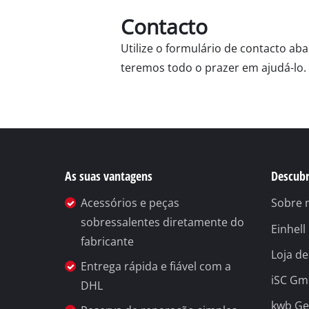
Contacto
Utilize o formulário de contacto ab
teremos todo o prazer em ajudá-lo.
Serra angular de e
Serra de mesa
Sierras circulares
Serra tico-tico
As suas vantagens
Descubr
Serra universal
Acessórios e peças
Sobre 
Serra de fita
sobressalentes diretamente do
Einhel
Serra de recortar
fabricante
Loja de
Outras serras
Entrega rápida e fiável com a
iSC G
DHL
kwb G