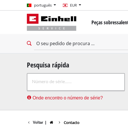
português
português
EUR
EUR
Peças sobressalent
GBP
Mini-chave de fen
Berbequim
HUF
Berbequim de imp
Aparafusadoras de
CZK
Chave de fenda pa
Pesquisa rápida
Martelos perfurad
Onde encontro o número de série?
Martelo de demoli
Exercício de percu
Furadeiras estacio
Contacto
Voltar
|