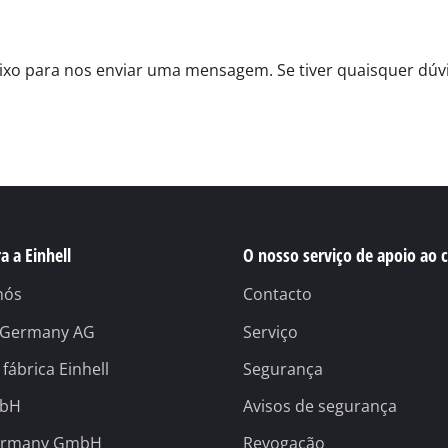
Foice elétrica
Foice a gasolina
aixo para nos enviar uma mensagem. Se tiver quaisquer dúv
Corta-sebes elétrico
squadria
Corta-sebes a bateria
Corta-sebes a gasolina
 de mano
Aparador de sebes telescópico
a a Einhell
O nosso serviço de apoio ao c
Corta ramos
nós
Contacto
l Germany AG
Serviço
 fábrica Einhell
Segurança
Bomba de jardim
mbH
Avisos de segurança
Bomba de água limpa
Bomba doméstica de água
ermany GmbH
Revogação