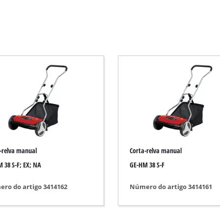
Foice elétrica
Foice a gasolina
Corta-sebes elétrico
squadria
Corta-sebes a bateria
Corta-sebes a gasolina
 de mano
Aparador de sebes telescópico
Corta ramos
-relva manual
Corta-relva manual
 38 S-F; EX; NA
GE-HM 38 S-F
Bomba de jardim
ro do artigo 3414162
Número do artigo 3414161
Bomba de água limpa
Bomba doméstica de água