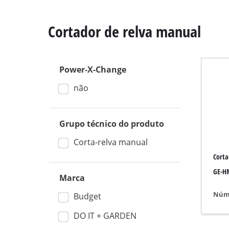
Cortador de relva manual
Power-X-Change
Serra angular de e
não
Serra de mesa
Sierras circulares
Grupo técnico do produto
Serra tico-tico
Serra universal
Corta-relva manual
Corta
Serra de fita
GE-HM
Serra de recortar
Marca
Outras serras
Núme
Budget
DO IT + GARDEN