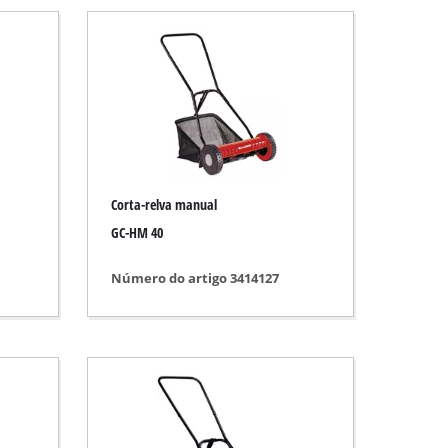
stico
Corta-relva manual
GC-HM 40
Número do artigo 3414127