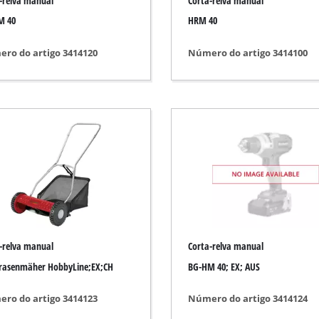
-relva manual
Corta-relva manual
Limpador de fendas
M 40
HRM 40
Tesouras de relva
utomóvel
Aspiradores de jardim
ro do artigo 3414120
Número do artigo 3414100
tos de medição
Sopradores de jardim
Afiador de corrente de motosserra
uente
Ferramenta multifunções
Máquina de varrer
 de veículos
dadura
o
-relva manual
Corta-relva manual
rasenmäher HobbyLine;EX;CH
BG-HM 40; EX; AUS
ro do artigo 3414123
Número do artigo 3414124
icos