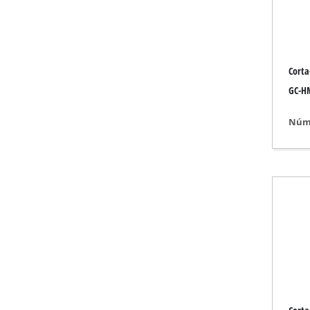
Ferramenta para gr
Corta
Compressor a bate
GC-H
Compressor híbri
Núme
Compressor elétri
Dispositivos de a
Compressor para 
Serras de esquadri
Plaina / Fresadora
Máquinas de corte