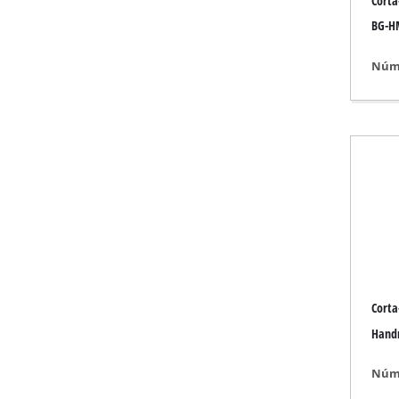
Corta
Lanterna
BG-H
Misturador
Tecnologia para a
Núme
Laser / Instrumen
Pistola de pintar
Pistolas de cola q
Geradores
Elevação / reboque
Polidoras
Dispositivo de sol
Outro equipament
Corta
Hand
Núme
Aquecedores elétr