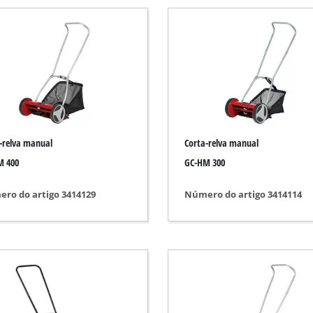
Bomba submersível
olhado
Bombas de águas residuais
Bomba para furo
zas
Sistema de bomba de água para uso domé
Bomba de água a gasolina
Outras bombas
-relva manual
Corta-relva manual
a
M 400
GC-HM 300
ções
ro do artigo 3414129
Número do artigo 3414114
Escarificador a bateria
amento
Escarificador elétrico
Escarificador a gasolina
e / chão
Escarificador manual