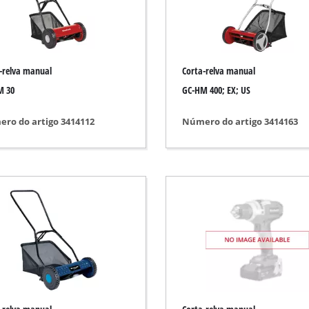
avar / lixar
Serra a bateria
Motosserra a gasolina
-relva manual
Corta-relva manual
Eletrosserra
ria
M 30
GC-HM 400; EX; US
Serra telescópica
do
ro do artigo 3414112
Número do artigo 3414163
Serrote
ca
r comprimido
automóvel
a telescópicas
Lavadoras de alta pressão
Trituradores
 / separação
Escova de limpeza de superfícies