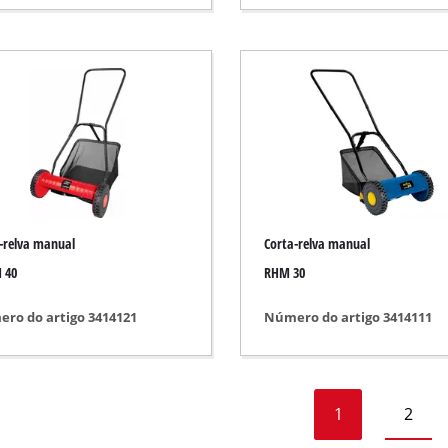
sel
-relva manual
Corta-relva manual
 40
RHM 30
ro do artigo 3414121
Número do artigo 3414111
1
2