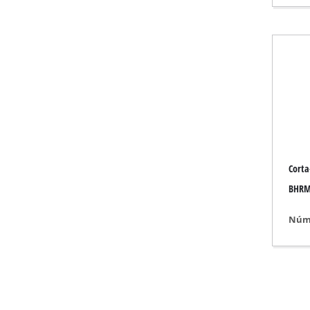
Aquecedores a gás
Aquecedores a die
Ar condicionado
Desumidificador
Corta
BHRM
Núme