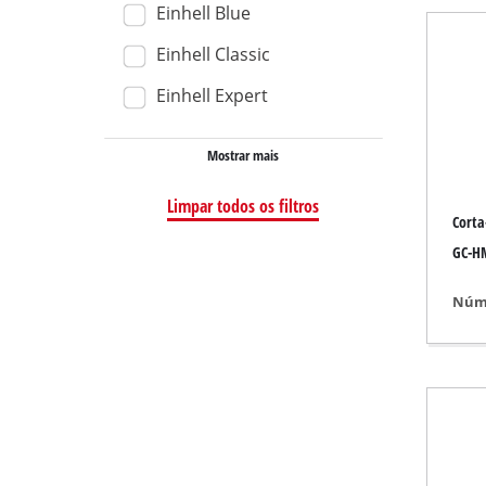
Einhell Blue
Aspirador seco m
Einhell Classic
Aspirador de mão
Einhell Expert
Aspiradores de cin
Mostrar mais
Limpar todos os filtros
Esmeriladora
Corta
Lixadora excêntric
GC-H
Lixadora multifun
Núme
Lixadora de acab
Lixadora de cinta
Lixadeira de pared
Lixadora delta
Outra Retificadora