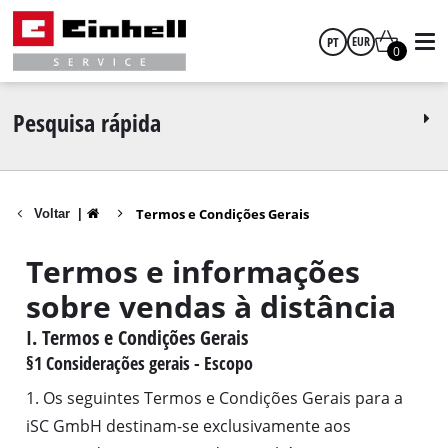
PT
EUR
0
português
EUR
Pesquisa rápida
GBP
Termos e Condições Gerais
Voltar
|
HUF
Termos e informações
CZK
sobre vendas à distância
I. Termos e Condições Gerais
§1 Considerações gerais - Escopo
1. Os seguintes Termos e Condições Gerais para a
iSC GmbH destinam-se exclusivamente aos