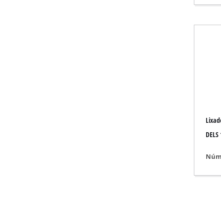
Aquecedores a gás
Aquecedores a die
Ar condicionado
Desumidificador
Lixad
DELS 
Núme