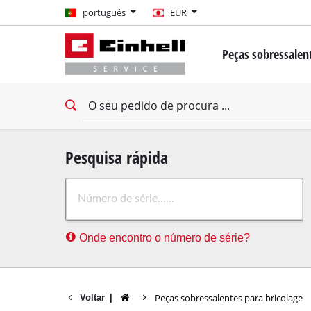
português
português
EUR
EUR
Peças sobressalent
GBP
Mini-chave de fen
Berbequim
HUF
Berbequim de imp
Aparafusadoras de
CZK
Chave de fenda pa
Pesquisa rápida
Martelos perfurad
Onde encontro o número de série?
Martelo de demoli
Exercício de percu
Furadeiras estacio
Peças sobressalentes para bricolage
Voltar
|