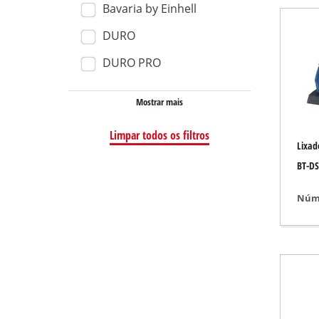
Bavaria by Einhell
Aspirador seco m
DURO
Aspirador de mão
DURO PRO
Aspiradores de cin
Mostrar mais
Limpar todos os filtros
Esmeriladora
Lixad
Lixadora excêntric
BT-DS
Lixadora multifun
Núme
Lixadora de acab
Lixadora de cinta
Lixadeira de pared
Lixadora delta
Outra Retificadora