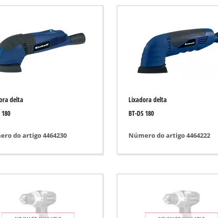
Bomba submersível
olhado
Bombas de águas residuais
Bomba para furo
zas
Sistema de bomba de água para uso domé
Bomba de água a gasolina
Outras bombas
ora delta
Lixadora delta
a
 180
BT-DS 180
ções
ro do artigo 4464230
Número do artigo 4464222
Escarificador a bateria
amento
Escarificador elétrico
Escarificador a gasolina
e / chão
Escarificador manual