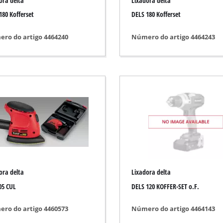
ora delta
Lixadora delta
Limpador de fendas
180 Kofferset
DELS 180 Kofferset
Tesouras de relva
utomóvel
Aspiradores de jardim
ro do artigo 4464240
Número do artigo 4464243
tos de medição
Sopradores de jardim
Afiador de corrente de motosserra
uente
Ferramenta multifunções
Máquina de varrer
 de veículos
dadura
o
ora delta
Lixadora delta
05 CUL
DELS 120 KOFFER-SET o.F.
ro do artigo 4460573
Número do artigo 4464143
icos