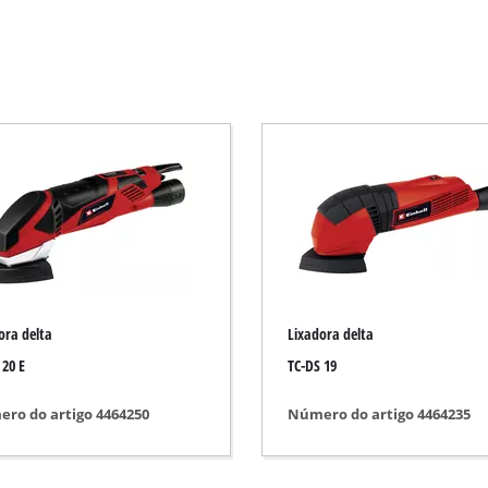
Foice elétrica
Foice a gasolina
Corta-sebes elétrico
squadria
Corta-sebes a bateria
Corta-sebes a gasolina
 de mano
Aparador de sebes telescópico
Corta ramos
ora delta
Lixadora delta
 20 E
TC-DS 19
Bomba de jardim
ro do artigo 4464250
Número do artigo 4464235
Bomba de água limpa
Bomba doméstica de água