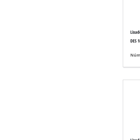
Ferramenta para gr
Lixad
Compressor a bate
DES 1
Compressor híbri
Núme
Compressor elétri
Dispositivos de a
Compressor para 
Serras de esquadri
Plaina / Fresadora
Máquinas de corte