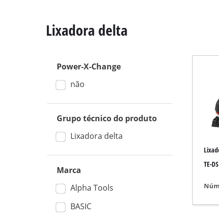
Lixadora delta
Power-X-Change
Serra angular de e
não
Serra de mesa
Sierras circulares
Grupo técnico do produto
Serra tico-tico
Serra universal
Lixadora delta
Lixad
Serra de fita
TE-DS
Serra de recortar
Marca
Outras serras
Núme
Alpha Tools
BASIC