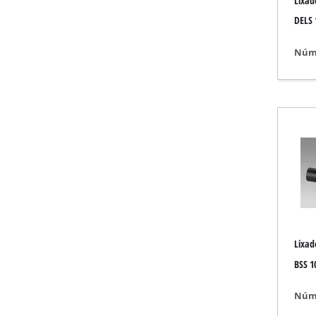
Lixad
Lanterna
DELS 
Misturador
Tecnologia para a
Núme
Laser / Instrumen
Pistola de pintar
Pistolas de cola q
Geradores
Elevação / reboque
Polidoras
Dispositivo de sol
Outro equipament
Lixad
BSS 1
Núme
Aquecedores elétr