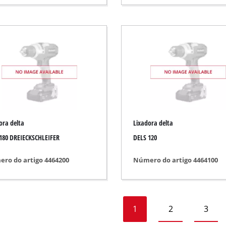
sel
ora delta
Lixadora delta
180 DREIECKSCHLEIFER
DELS 120
ro do artigo 4464200
Número do artigo 4464100
1
2
3