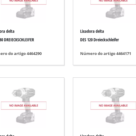
avar / lixar
Serra a bateria
Motosserra a gasolina
ora delta
Lixadora delta
Eletrosserra
ria
80 DREIECKSCHLEIFER
DES 120 Dreieckschleifer
Serra telescópica
do
ro do artigo 4464290
Número do artigo 4464171
Serrote
ca
r comprimido
automóvel
a telescópicas
Lavadoras de alta pressão
Trituradores
 / separação
Escova de limpeza de superfícies