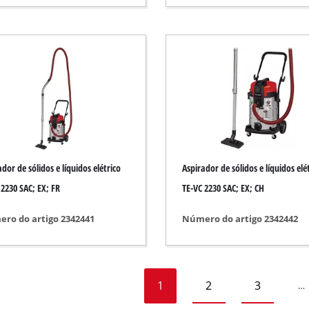
sel
dor de sólidos e líquidos elétrico
Aspirador de sólidos e líquidos elé
 2230 SAC; EX; FR
TE-VC 2230 SAC; EX; CH
ro do artigo 2342441
Número do artigo 2342442
1
2
3
…