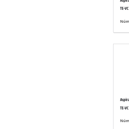
Aspira
Lanterna
TE-VC
Misturador
Tecnologia para a
Núme
Laser / Instrumen
Pistola de pintar
Pistolas de cola q
Geradores
Elevação / reboque
Polidoras
Dispositivo de sol
Outro equipament
Aspira
TE-VC
Núme
Aquecedores elétr