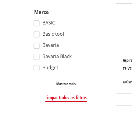
Aspirador seco m
Marca
Aspirador de mão
BASIC
Aspiradores de cin
Basic tool
Bavaria
Bavaria Black
Esmeriladora
Aspir
Budget
Lixadora excêntric
TE-VC
Lixadora multifun
Núme
Mostrar mais
Lixadora de acab
Limpar todos os filtros
Lixadora de cinta
Lixadeira de pared
Lixadora delta
Outra Retificadora