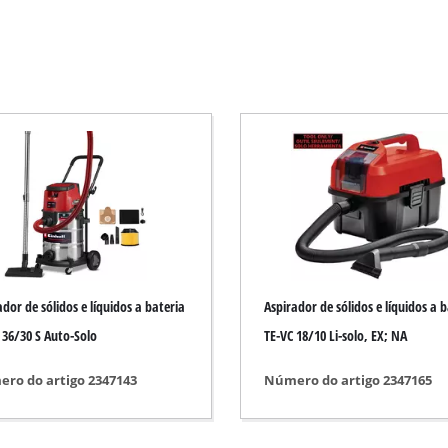
Foice elétrica
Foice a gasolina
Corta-sebes elétrico
squadria
Corta-sebes a bateria
Corta-sebes a gasolina
 de mano
Aparador de sebes telescópico
Corta ramos
ador de sólidos e líquidos a bateria
Aspirador de sólidos e líquidos a 
 36/30 S Auto-Solo
TE-VC 18/10 Li-solo, EX; NA
Bomba de jardim
ro do artigo 2347143
Número do artigo 2347165
Bomba de água limpa
Bomba doméstica de água