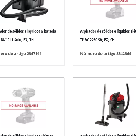
avar / lixar
Serra a bateria
Motosserra a gasolina
ador de sólidos e líquidos a bateria
Aspirador de sólidos e líquidos elé
Eletrosserra
ria
 18/10 Li-Solo; EX; TH
TE-VC 2230 SA; EX; CH
Serra telescópica
do
ro do artigo 2347161
Número do artigo 2342364
Serrote
ca
r comprimido
automóvel
a telescópicas
Lavadoras de alta pressão
Trituradores
 / separação
Escova de limpeza de superfícies