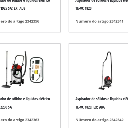
dor de sólidos e líquidos elétrico
Aspirador de sólidos e líquidos elé
Limpador de fendas
 1925 SA; EX; AUS
TE-VC 1820
Tesouras de relva
utomóvel
Aspiradores de jardim
ro do artigo 2342356
Número do artigo 2342341
tos de medição
Sopradores de jardim
Afiador de corrente de motosserra
uente
Ferramenta multifunções
Máquina de varrer
 de veículos
dadura
o
dor de sólidos e líquidos elétrico
Aspirador de sólidos e líquidos elé
 2230 SA
TE-VC 1820; EX; ARG
ro do artigo 2342363
Número do artigo 2342342
icos