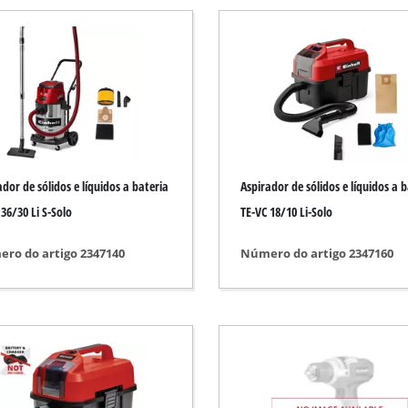
Bomba submersível
olhado
Bombas de águas residuais
Bomba para furo
zas
Sistema de bomba de água para uso domé
Bomba de água a gasolina
Outras bombas
ador de sólidos e líquidos a bateria
Aspirador de sólidos e líquidos a 
a
 36/30 Li S-Solo
TE-VC 18/10 Li-Solo
ções
ro do artigo 2347140
Número do artigo 2347160
Escarificador a bateria
amento
Escarificador elétrico
Escarificador a gasolina
e / chão
Escarificador manual