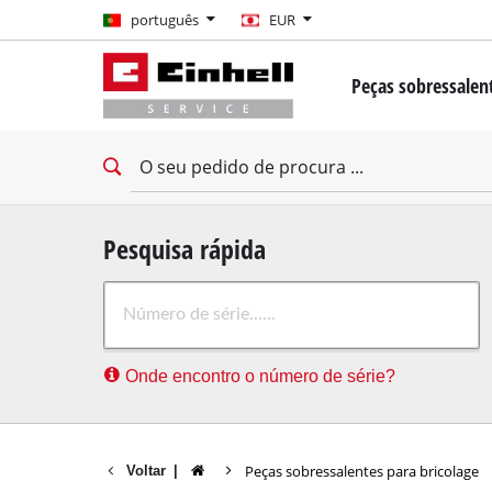
português
português
EUR
EUR
Peças sobressalent
GBP
Mini-chave de fen
Berbequim
HUF
Berbequim de imp
Aparafusadoras de
CZK
Chave de fenda pa
Pesquisa rápida
Martelos perfurad
Onde encontro o número de série?
Martelo de demoli
Exercício de percu
Furadeiras estacio
Peças sobressalentes para bricolage
Voltar
|