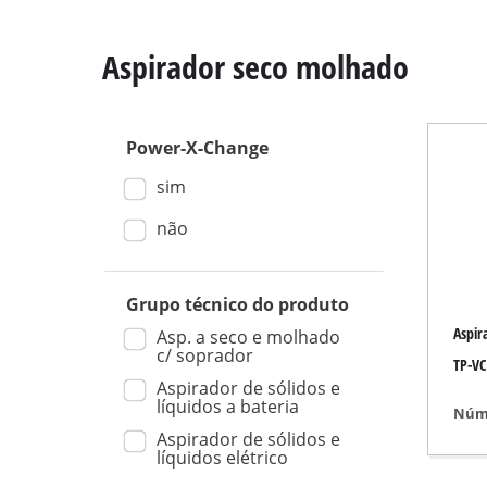
Aspirador seco molhado
Power-X-Change
Serra angular de e
sim
Serra de mesa
Sierras circulares
não
Serra tico-tico
Serra universal
Grupo técnico do produto
Aspir
Serra de fita
Asp. a seco e molhado
c/ soprador
TP-VC
Serra de recortar
Aspirador de sólidos e
líquidos a bateria
Outras serras
Núme
Aspirador de sólidos e
líquidos elétrico