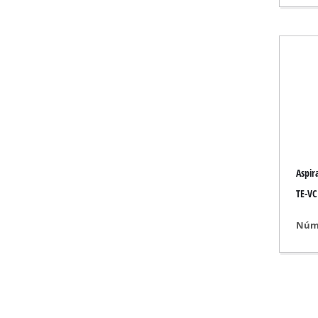
Aquecedores a gás
Aquecedores a die
Ar condicionado
Desumidificador
Aspira
TE-VC
Núme