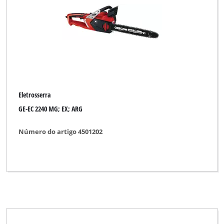
Marca
Bavaria Black
Bonus
Budget
Bullcraft
Eletrosserra
CMI
GE-EC 2240 MG; EX; ARG
Einhell
Número do artigo 4501202
Einhell Blue
Einhell Classic
Einhell Expert
Einhell Home
Einhell Red