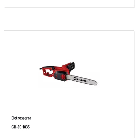
Sovereign
Spear & Jackson
Top Craft
Turbo-Silent
Ultranatura
XU1
Yellow Garden Line
eurogarden
Limpar todos os filtros
Eletrosserra
GH-EC 1835