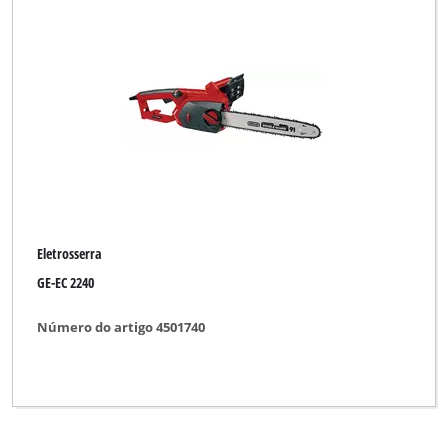
Einhell Royal
Ergotools Pattfield
GO/ON
Gardol
Global
Herkules
Eletrosserra
Hurricane
GE-EC 2240
Lawn Star
Número do artigo 4501740
Mac Allister
Maxbear
Merox