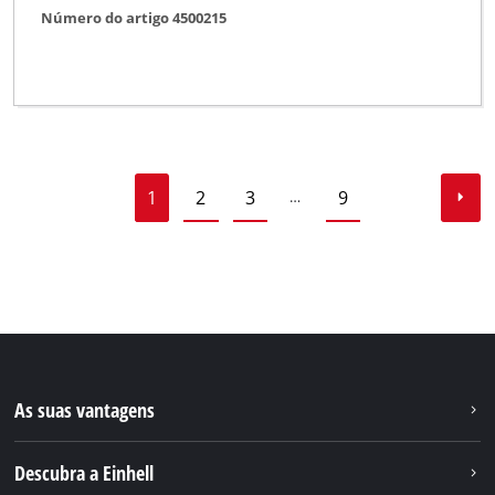
Número do artigo 4500215
1
2
3
9
…
As suas vantagens
Descubra a Einhell