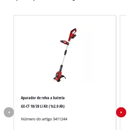
Aparador de relva a bateria
C
GE-CT 18/28 Li Kit (1x2,0 Ah)
G
Número do artigo 3411244
N