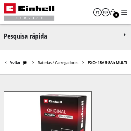
PT
EUR
0
português
EUR
Pesquisa rápida
GBP
Baterias / Carregadores
PXC+ 18V 5-8Ah MULTI
Voltar
|
HUF
CZK