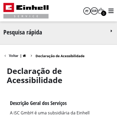
PT
EUR
0
português
EUR
Pesquisa rápida
GBP
Declaração de Acessibilidade
Voltar
|
HUF
Declaração de
CZK
Acessibilidade
Descrição Geral dos Serviços
A iSC GmbH é uma subsidiária da Einhell