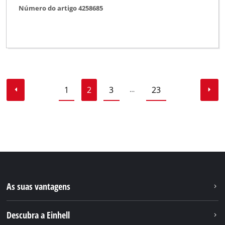
Número do artigo 4258685
1
2
3
23
…
As suas vantagens
Descubra a Einhell