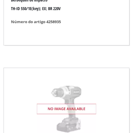
TH-ID 550/1E(key); EX; BR 220V
Variolux
WORKZONE
Número do artigo 4258935
XU1
YPL by Einhell
Yellow Profi Line
Limpar todos os filtros