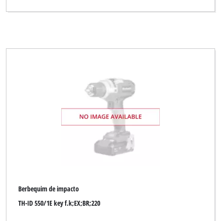
KELLEN
King Craft
Kraftronic
LUX TOOLS
Limited Edition
Maestro
Max Bahr
McKenzie
Metland
Miolectric
Berbequim de impacto
MyTool
TH-ID 550/1E key f.k;EX;BR;220
No Name