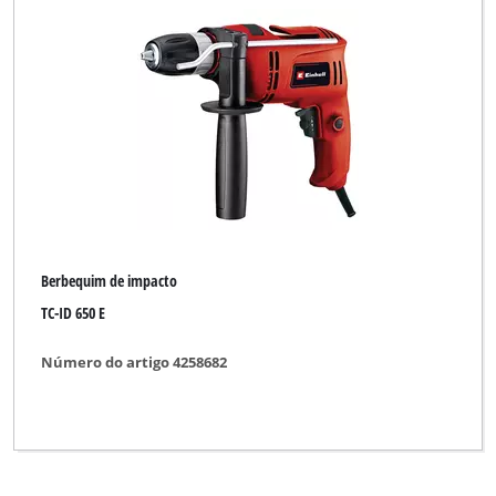
DURO
DURO PRO
ELU
ENKHO professional
Einhell
Einhell Bavaria
Berbequim de impacto
Einhell Blue
TC-ID 650 E
Einhell Classic
Número do artigo 4258682
Einhell Expert
Einhell Expert Plus
Einhell HOPP