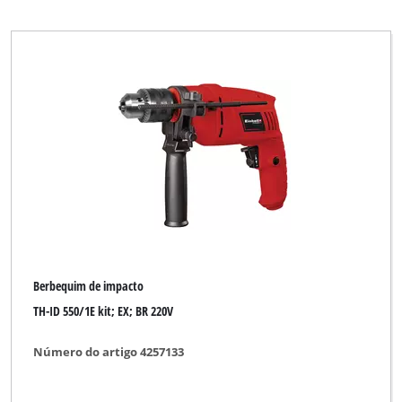
Einhell Home
Einhell Professional
Einhell Red
Ergotools
Ergotools Pattfield
GAMMA
GO/ON
Global
Handwerk
Berbequim de impacto
Hanseatic
TH-ID 550/1E kit; EX; BR 220V
Herkules
Número do artigo 4257133
Indura