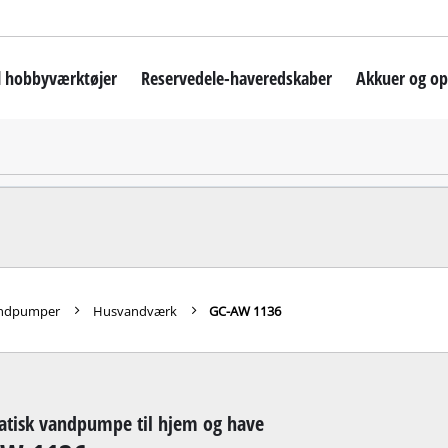
il hobbyværktøjer
Reservedele-haveredskaber
Akkuer og op
kiner
Akku-plæneklipper
askine
Robotplæneklippere
ruemaskine
Benzindrevet plæneklipper
ine
Elektrisk plæneklipper
ine
Håndskubbere
ndpumper
Husvandværk
GC-AW 1136
Akku-græstrimmer
shammer
Elektrisk græstrimmer
ne
Benzindrevet græstrimmer
tisk vandpumpe til hjem og have
remaskiner
Akku-buskrydder