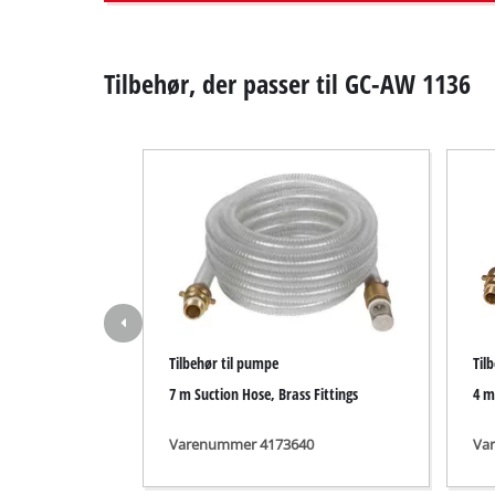
Våd- / tørstøv
Håndstøvsuge
Tilbehør, der passer til GC-AW 1136
Askesugere
Dobbeltsliber
Excentersliber
Multisliber
Rystepudsere
Tilbehør til pumpe
Til
Båndsliber
7 m Suction Hose, Brass Fittings
4 m
Slibemaskine ti
Deltasliber
Varenummer 4173640
Va
Andre slibemas