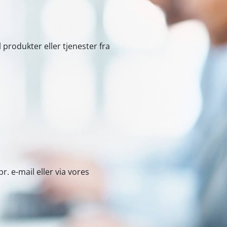
rat
parater
 produkter eller tjenester fra
r. e-mail eller via vores