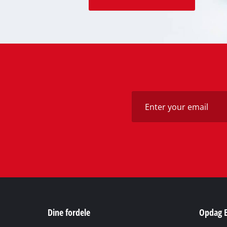
Dine fordele
Opdag E