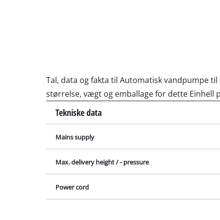
Slibe- / graver
Akku-kompress
Hybridkompre
Tal, data og fakta til Automatisk vandpumpe t
Elektriske kom
størrelse, vægt og emballage for dette Einhell 
Trykluftværktø
Tekniske data
Autokompress
Mains supply
Max. delivery height / - pressure
Multifunktions
Power cord
Høvle / fræser
Skære- / kapma