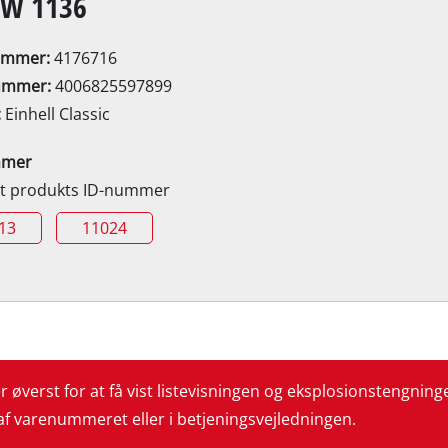
AW 1136
Elektrisk buskrydder
Benzindrevet buskrydder
ummer:
4176716
ummer:
4006825597899
:
Einhell Classic
Elektrisk hækkeklipper
save
mmer
Akku-hækkeklipper
it produkts ID-nummer
Benzindrevet hækkeklipper
dsav
13
11024
Teleskophækkeklippere
Grensakse
Havepumpe
øverst for at få vist listevisningen og eksplosionstengnin
Rentvandspumpe
 af varenummeret eller i betjeningsvejledningen.
Husvandværk