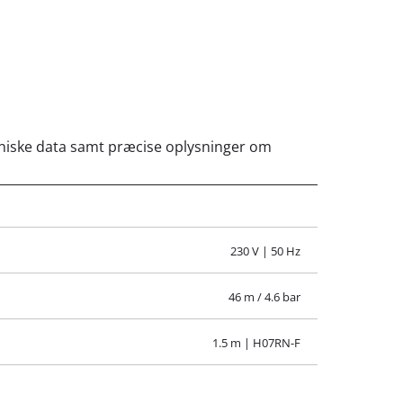
ekniske data samt præcise oplysninger om
230 V | 50 Hz
46 m / 4.6 bar
1.5 m | H07RN-F