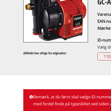
GC-
Varen
EAN-n
Mærke
Kap- / gerings
ID-nu
Bordrundsav
Vælg d
Håndholdt run
(Billedet kan afvige fra originalen)
110
Stiksav
Universalsav
Båndsav
Dekupørsav
Andre save
Bemærk, at du først skal vælge ID-nummer 
med fordel finde på typeskiltet ved siden