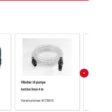
Tilbehør til pumpe
Tilbehør til pum
Suction hose 4 m
4 m Suction Hose,
Varenummer 4173610
Varenummer 4