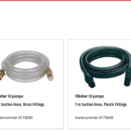
Dykpumpe
suger
Spildevandspumpe
r
Brøndpumpe
Indenlandske vandværker
Benzin-vandpumpe
Andre pumper
Akku-vertikalskærere / plæneluftere
behør til pumpe
Tilbehør til pumpe
Elektrisk vertikalskærer
 Suction Hose, Brass Fittings
7 m Suction Hose, Plastic Fittings
Benzindrevet vertikalskærer
l væg / gulv
Manuel vertikalskærer
renummer 4173630
Varenummer 4173645
kiner