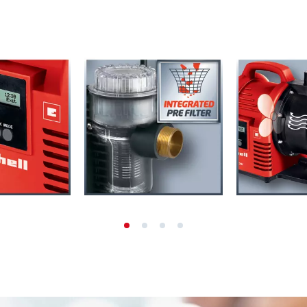
Fugerenser
Multiklippere
Løvsuger
ærktøj
Løvblæser
Savkædesliber
Multiværktøj
Fejemaskine
styr
er
r
eapparat