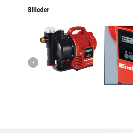
Lamper
Billeder
Røreværker
Autoteknik
Lasere / målev
Malersprøjter
Limpistol
Generator
Løfte- / trækud
Poleremaskine
Svejseapparat
Andre maskine
Elektrisk varm