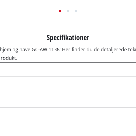
ingsværktøj
Akku-kædesav
Benzindrevet kædesav
Specifikationer
Elektrisk kædesav
orer
Stangsave
ssor
il hjem og have GC-AW 1136: Her finder du de detaljerede t
Grensav
pressorer
produkt.
jer
or
værktøj
Højtryksrenser
e
Kompostkværne
skiner
Overfladebørste