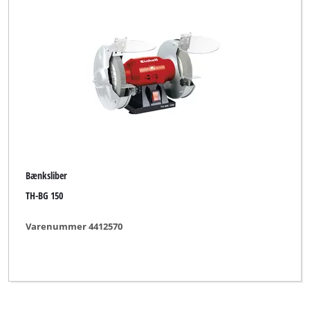
Ozito
Pevec
Prowork
Rebir
YPL by Einhell
Yellow Profi Line
Bænksliber
TH-BG 150
Ryd alle filtre
Varenummer 4412570