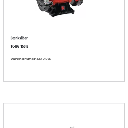
Bænksliber
TC-BG 150 B
Varenummer 4412634