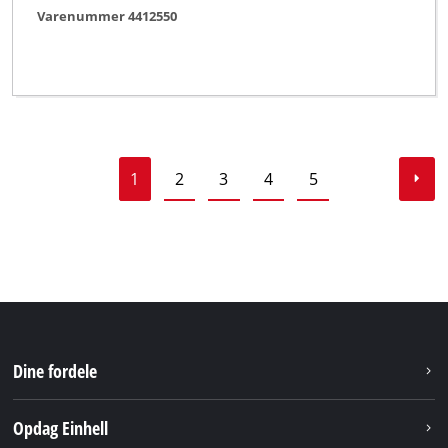
Varenummer 4412550
1
2
3
4
5
Dine fordele
Opdag Einhell