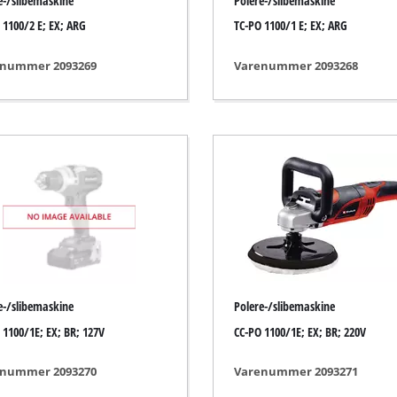
e-/slibemaskine
Polere-/slibemaskine
Fugerenser
 1100/2 E; EX; ARG
TC-PO 1100/1 E; EX; ARG
Multiklippere
Løvsuger
nummer 2093269
Varenummer 2093268
ærktøj
Løvblæser
Savkædesliber
Multiværktøj
Fejemaskine
styr
er
r
e-/slibemaskine
Polere-/slibemaskine
 1100/1E; EX; BR; 127V
CC-PO 1100/1E; EX; BR; 220V
nummer 2093270
Varenummer 2093271
eapparat