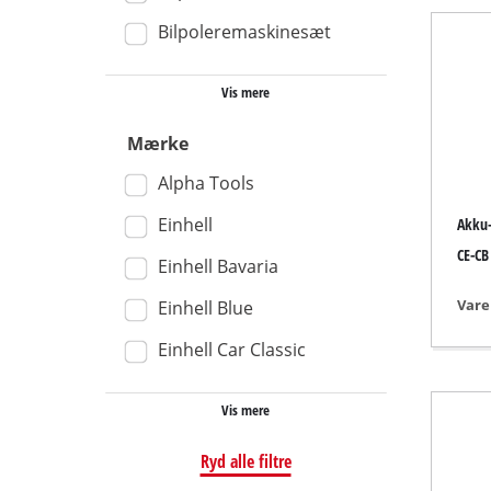
Bilpoleremaskinesæt
Våd- / tørstøv
Håndstøvsuge
Vis mere
Askesugere
Mærke
Alpha Tools
Dobbeltsliber
Einhell
Akku-
Excentersliber
CE-CB
Einhell Bavaria
Multisliber
Vare
Einhell Blue
Rystepudsere
Einhell Car Classic
Båndsliber
Slibemaskine ti
Vis mere
Deltasliber
Ryd alle filtre
Andre slibemas