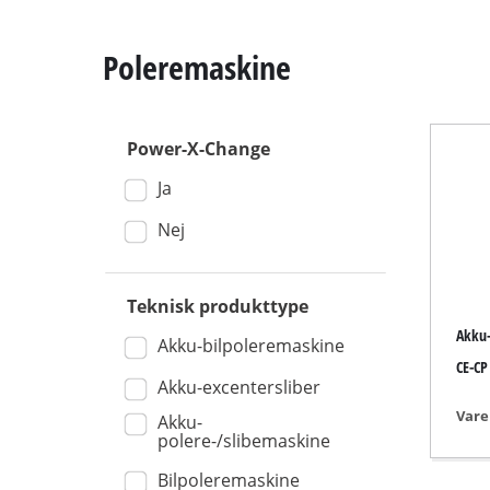
Poleremaskine
Power-X-Change
Kap- / gerings
Ja
Bordrundsav
Håndholdt run
Nej
Stiksav
Universalsav
Teknisk produkttype
Akku-
Båndsav
Akku-bilpoleremaskine
CE-CP
Dekupørsav
Akku-excentersliber
Andre save
Vare
Akku-
polere-/slibemaskine
Bilpoleremaskine