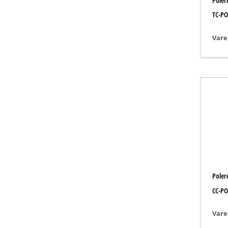
Poler
Lamper
TC-PO
Røreværker
Autoteknik
Vare
Lasere / målev
Malersprøjter
Limpistol
Generator
Løfte- / trækud
Poleremaskine
Svejseapparat
Andre maskine
Poler
CC-PO
Vare
Elektrisk varm