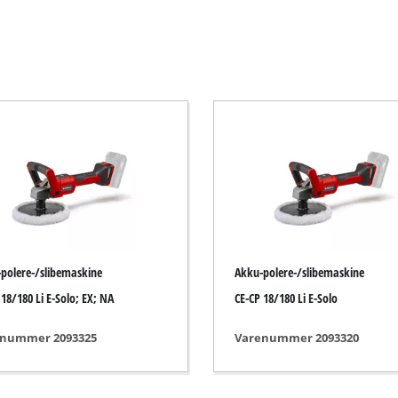
Elektrisk buskrydder
Benzindrevet buskrydder
Elektrisk hækkeklipper
save
Akku-hækkeklipper
Benzindrevet hækkeklipper
dsav
Teleskophækkeklippere
Grensakse
polere-/slibemaskine
Akku-polere-/slibemaskine
 18/180 Li E-Solo; EX; NA
CE-CP 18/180 Li E-Solo
Havepumpe
nummer 2093325
Varenummer 2093320
Rentvandspumpe
Husvandværk