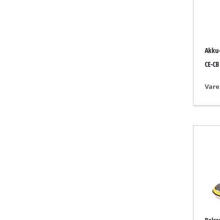
Slibe- / graver
Akku-
Akku-kompress
CE-CB
Hybridkompre
Vare
Elektriske kom
Trykluftværktø
Autokompress
Multifunktions
Høvle / fræser
Skære- / kapma