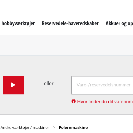
il hobbyværktøjer
Reservedele-haveredskaber
Akkuer og op
kiner
Akku-plæneklipper
askine
Robotplæneklippere
ruemaskine
Benzindrevet plæneklipper
ine
Elektrisk plæneklipper
ine
Håndskubbere
eller
Akku-græstrimmer
Hvor finder du dit varenu
shammer
Elektrisk græstrimmer
ne
Benzindrevet græstrimmer
remaskiner
Akku-buskrydder
Andre værktøjer / maskiner
Poleremaskine