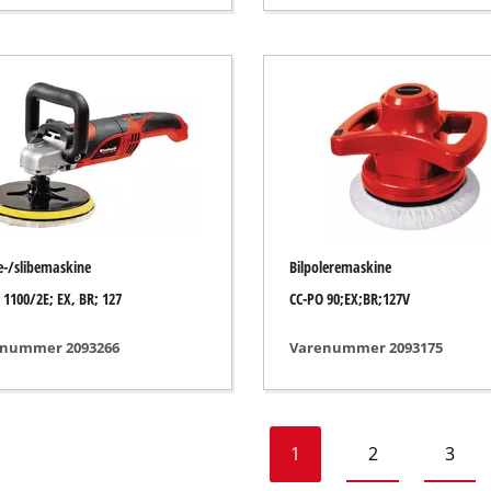
rat
parater
e-/slibemaskine
Bilpoleremaskine
 1100/2E; EX, BR; 127
CC-PO 90;EX;BR;127V
nummer 2093266
Varenummer 2093175
1
2
3