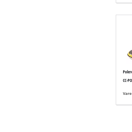
Gasvarmeappa
Dieselvarmeap
Klimaanlæg
Luftaffugter
Poler
CC-PO
Vare