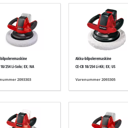
Dykpumpe
suger
Spildevandspumpe
r
Brøndpumpe
Indenlandske vandværker
Benzin-vandpumpe
Andre pumper
bilpoleremaskine
Akku-bilpoleremaskine
 18/254 Li-Solo; EX; NA
CE-CB 18/254 Li-Kit; EX; US
nummer 2093303
Varenummer 2093305
Akku-vertikalskærere / plæneluftere
Elektrisk vertikalskærer
Benzindrevet vertikalskærer
l væg / gulv
Manuel vertikalskærer
kiner