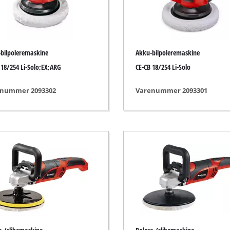
ingsværktøj
Akku-kædesav
Benzindrevet kædesav
bilpoleremaskine
Akku-bilpoleremaskine
Elektrisk kædesav
orer
 18/254 Li-Solo;EX;ARG
CE-CB 18/254 Li-Solo
Stangsave
ssor
nummer 2093302
Varenummer 2093301
Grensav
pressorer
jer
or
værktøj
Højtryksrenser
e
Kompostkværne
skiner
Overfladebørste