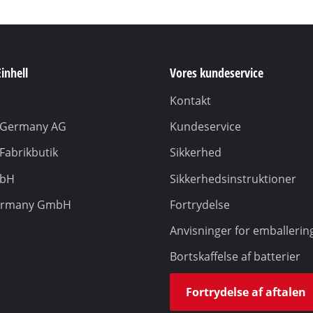
inhell
Vores kundeservice
Kontakt
l Germany AG
Kundeservice
 Fabrikbutik
Sikkerhed
mbH
Sikkerhedsinstruktioner
ermany GmbH
Fortrydelse
Anvisninger for emballerin
Bortskaffelse af batterier
Fortrydelse af aftalen