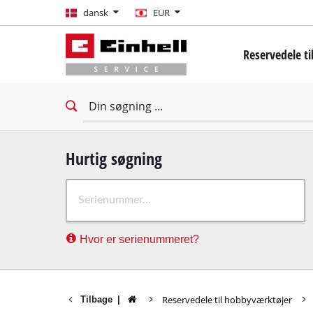
dansk
dansk
EUR
EUR
Reservedele t
GBP
Mini-skruemas
Bore- / skruem
HUF
Slagbore- / sk
Slagskruemask
CZK
Gipsskruemask
Hurtig søgning
Borehammer
Hvor er serienummeret?
Nedbrydning
Slagboremaski
Stationære bo
Reservedele til hobbyværktøjer
Tilbage
|