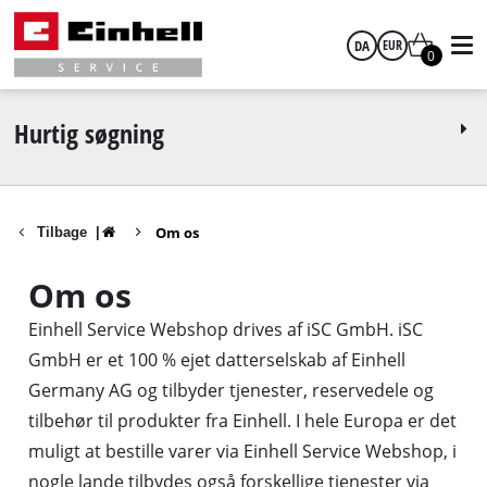
DA
EUR
0
dansk
EUR
Hurtig søgning
GBP
Om os
Tilbage
|
HUF
Om os
CZK
Einhell Service Webshop drives af iSC GmbH. iSC
GmbH er et 100 % ejet datterselskab af Einhell
Germany AG og tilbyder tjenester, reservedele og
tilbehør til produkter fra Einhell. I hele Europa er det
muligt at bestille varer via Einhell Service Webshop, i
nogle lande tilbydes også forskellige tjenester via