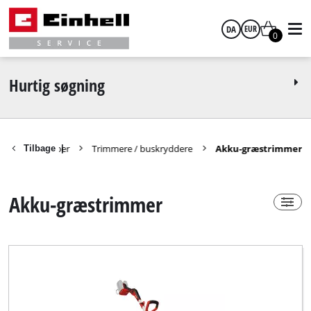
DA
EUR
0
Power-X-Change
Ja
dansk
EUR
Hurtig søgning
Nej
GBP
le-haveredskaber
Trimmere / buskryddere
Akku-græstrimmer
Tilbage
|
HUF
Teknisk produkttype
Akku-græstrimmer
CZK
Akku-græstrimmer
Mærke