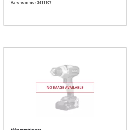
Varenummer 3411107
Akku-græstrimmer