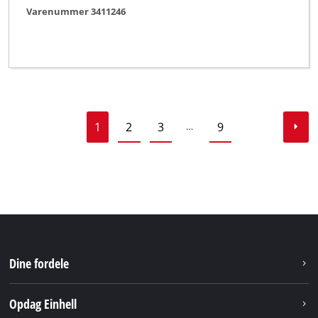
Varenummer 3411246
1
2
3
9
…
Dine fordele
Opdag Einhell