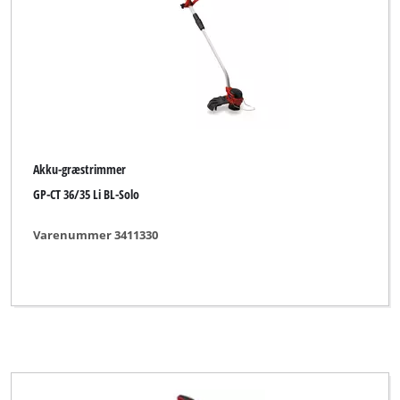
Bestgreen
Einhell
Einhell Blue
Einhell Classic
Einhell Expert
Akku-græstrimmer
Einhell Expert Plus
GP-CT 36/35 Li BL-Solo
Einhell Red
Varenummer 3411330
Einhell Royal
Gardenline
Gardol
Kraftixx
Mr. Gardener