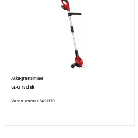
New Generation
Okay
Ozito
Pattfield
Plantiflor
Proviel
Akku-græstrimmer
Sovereign
GE-CT 18 Li Kit
Sterwins
Varenummer 3411170
XU1
Yellow Garden Line