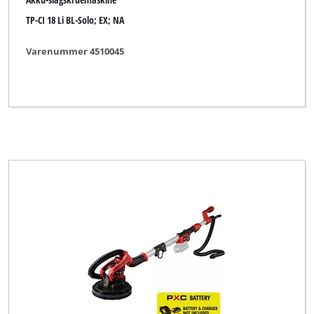
Ideenwelt
TP-CI 18 Li BL-Solo; EX; NA
Impos
Varenummer 4510045
Indura
KELLEN
Karibu
King Craft
Kraft
Kraftixx
Kraftronic
LUX TOOLS
Limited Edition
Mac Allister