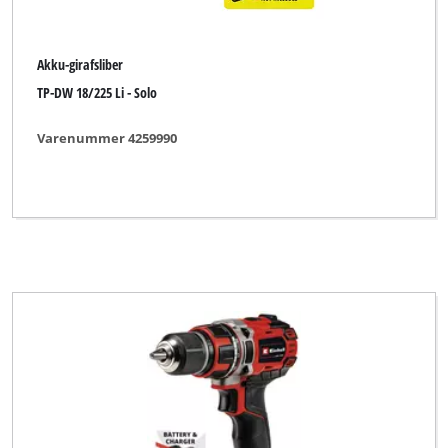
Maestro
Matador
Akku-girafsliber
TP-DW 18/225 Li - Solo
Max Bahr
McKenzie
Varenummer 4259990
McKenzie PRO
Merox
Metland
Miolectric
MyTool
NEX
New Generation
No Name