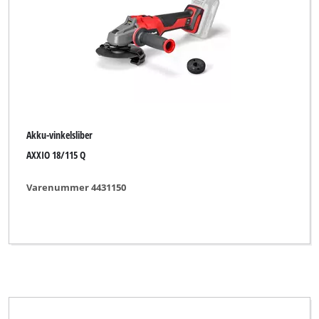
Basic tool
Bavaria
Bavaria Black
Bavaria by Einhell
Bonus
Akku-vinkelsliber
Budget
AXXIO 18/115 Q
Bullcraft
Varenummer 4431150
CLARKE
CMI
Car Jack
Challenge Xtreme
Classic Power