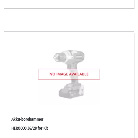
Yellow Profi Line NG
Zgonc
Ryd alle filtre
Akku-borehammer
HEROCCO 36/28 for Kit