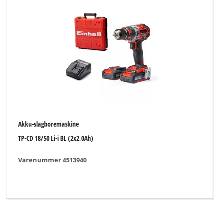
DBK
DURO
DURO PRO
Deco Style
Delta
Dexter
EASY HOME
Akku-slagboremaskine
TP-CD 18/50 Li-i BL (2x2,0Ah)
ELU
ENKHO professional
Varenummer 4513940
Ectram
Einhell
Einhell 911