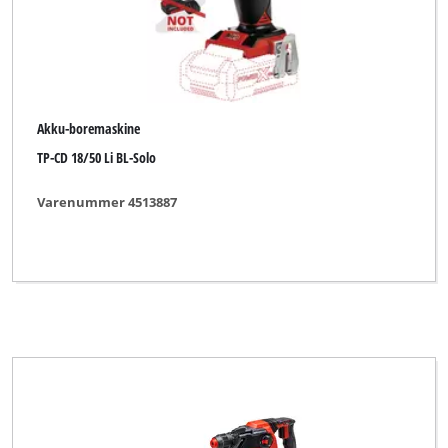
Novatec
Okay
Ozito
Akku-boremaskine
PHIOLENT
TP-CD 18/50 Li BL-Solo
Parkside
Varenummer 4513887
Pattfield
Pevec
Plus Professional
Pluspunkt
Powercraft
Powerfix