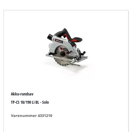
Einhell Accessory
Einhell Bavaria
Einhell Blue
Einhell Car Blue
Einhell Car Classic
Einhell Car Expert
Einhell Classic
Einhell Cooling
Akku-rundsav
Einhell Expert
TP-CS 18/190 Li BL - Solo
Einhell Expert Plus
Varenummer 4331210
Einhell Grey
Einhell HOPP