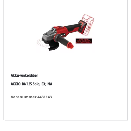
Royal
SOMELA
Simpex
Speed & Go
Superior
TAURUS
TAURUS Titanium
Akku-vinkelsliber
TCM
AXXIO 18/125 Solo; EX; NA
TOOLMATE
Varenummer 4431143
Thun
Toolex
Toolson