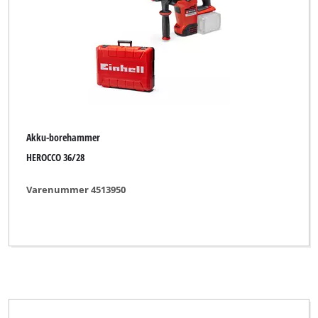
Powertec
Praktiker
Primex
ProKlima
Profi Silver Line
Proviel
Akku-borehammer
HEROCCO 36/28
Prowork
PureWork
Varenummer 4513950
Quelle
Quigg
Rebir
Robust